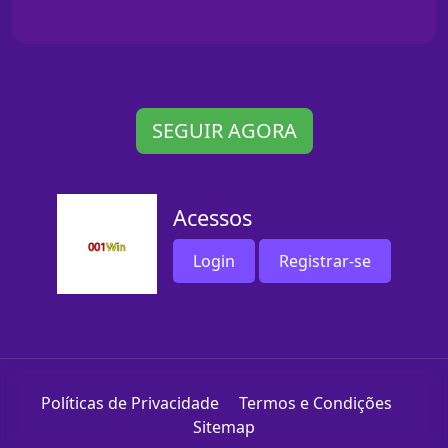
SEGUIR AGORA
Acessos
Login
Registrar-se
Políticas de Privacidade
Termos e Condições
Sitemap