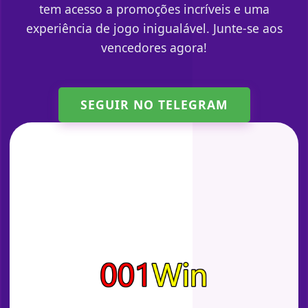
tem acesso a promoções incríveis e uma
experiência de jogo inigualável. Junte-se aos
vencedores agora!
SEGUIR NO TELEGRAM