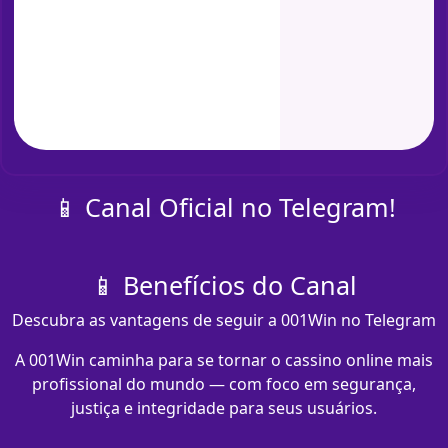
📱 Canal Oficial no Telegram!
📱 Benefícios do Canal
Descubra as vantagens de seguir a 001Win no Telegram
A 001Win caminha para se tornar o cassino online mais
profissional do mundo — com foco em segurança,
justiça e integridade para seus usuários.