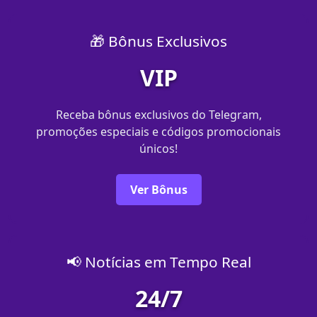
🎁 Bônus Exclusivos
VIP
Receba bônus exclusivos do Telegram,
promoções especiais e códigos promocionais
únicos!
Ver Bônus
📢 Notícias em Tempo Real
24/7