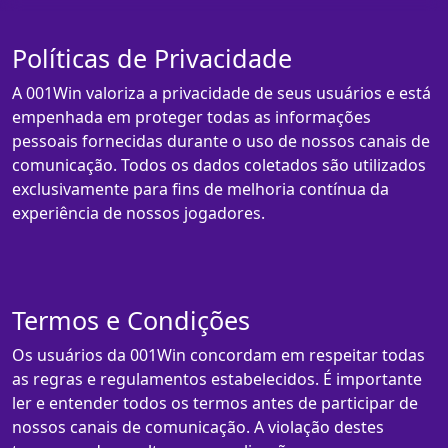
Políticas de Privacidade
A 001Win valoriza a privacidade de seus usuários e está
empenhada em proteger todas as informações
pessoais fornecidas durante o uso de nossos canais de
comunicação. Todos os dados coletados são utilizados
exclusivamente para fins de melhoria contínua da
experiência de nossos jogadores.
Termos e Condições
Os usuários da 001Win concordam em respeitar todas
as regras e regulamentos estabelecidos. É importante
ler e entender todos os termos antes de participar de
nossos canais de comunicação. A violação destes