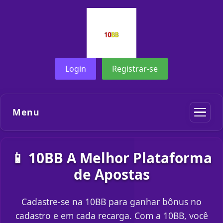
Login
Registrar-se
Menu
📱 10BB A Melhor Plataforma
de Apostas
Cadastre-se na 10BB para ganhar bônus no
cadastro e em cada recarga. Com a 10BB, você