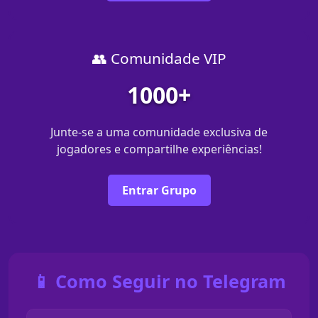
👥 Comunidade VIP
1000+
Junte-se a uma comunidade exclusiva de
jogadores e compartilhe experiências!
Entrar Grupo
📱 Como Seguir no Telegram