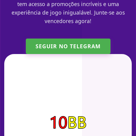
tem acesso a promoções incríveis e uma
experiência de jogo inigualável. Junte-se aos
vencedores agora!
SEGUIR NO TELEGRAM