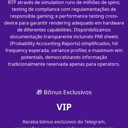
RTP através de simulation runs de milhões de spins;
testing de compliance com regulamentações de
responsible gaming; e performance testing cross-
device para garantir rendering adequado em hardware
de diferentes capabilities. Disponibilizamos
documentação transparente incluindo PAR sheets
(Probability Accounting Reports) simplificados, hit
frequency esperada, variance profiles e maximum win
potentials, democratizando informação
tradicionalmente reservada apenas para operators.
🎁 Bônus Exclusivos
VIP
Receba bônus exclusivos do Telegram,