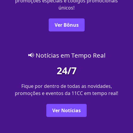
promoções especiais e códigos promocionais
únicos!
Ver Bônus
📢 Notícias em Tempo Real
24/7
Fique por dentro de todas as novidades,
promoções e eventos da 11CC em tempo real!
Ver Notícias