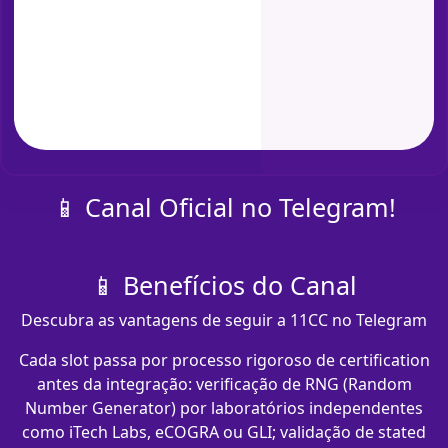
📱 Canal Oficial no Telegram!
📱 Benefícios do Canal
Descubra as vantagens de seguir a 11CC no Telegram
Cada slot passa por processo rigoroso de certification
antes da integração: verificação de RNG (Random
Number Generator) por laboratórios independentes
como iTech Labs, eCOGRA ou GLI; validação de stated