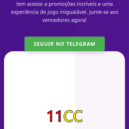
tem acesso a promoções incríveis e uma
experiência de jogo inigualável. Junte-se aos
vencedores agora!
SEGUIR NO TELEGRAM