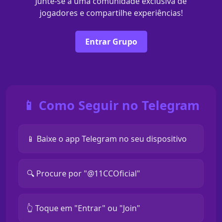
Junte-se a uma comunidade exclusiva de
jogadores e compartilhe experiências!
Entrar Grupo
📱 Como Seguir no Telegram
📱 Baixe o app Telegram no seu dispositivo
🔍 Procure por "@11CCOficial"
👆 Toque em "Entrar" ou "Join"