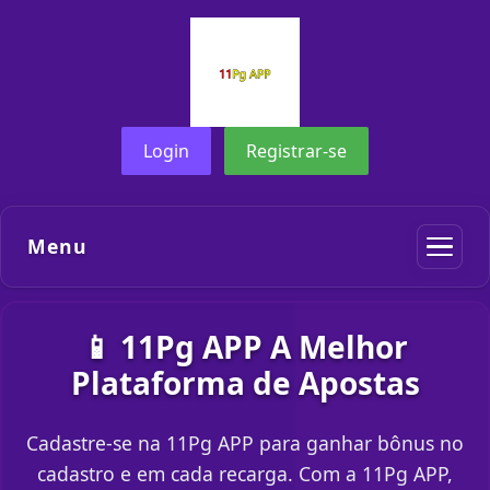
Login
Registrar-se
Menu
📱 11Pg APP A Melhor
Plataforma de Apostas
Cadastre-se na 11Pg APP para ganhar bônus no
cadastro e em cada recarga. Com a 11Pg APP,