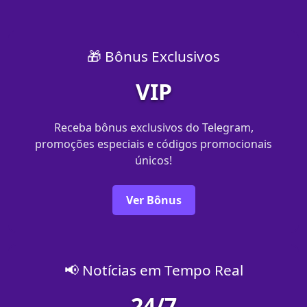
🎁 Bônus Exclusivos
VIP
Receba bônus exclusivos do Telegram,
promoções especiais e códigos promocionais
únicos!
Ver Bônus
📢 Notícias em Tempo Real
24/7