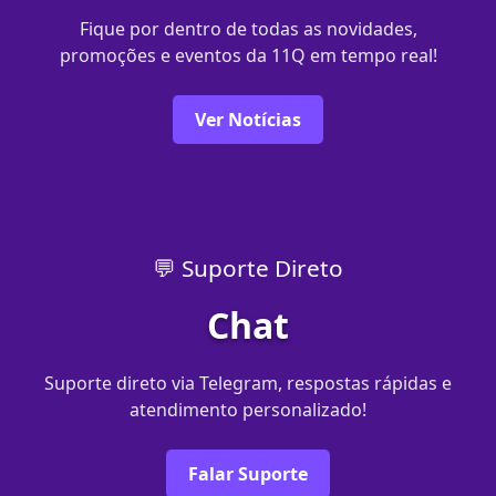
Fique por dentro de todas as novidades,
promoções e eventos da 11Q em tempo real!
Ver Notícias
💬 Suporte Direto
Chat
Suporte direto via Telegram, respostas rápidas e
atendimento personalizado!
Falar Suporte