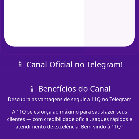
📱 Canal Oficial no Telegram!
📱 Benefícios do Canal
Descubra as vantagens de seguir a 11Q no Telegram
A 11Q se esforça ao máximo para satisfazer seus
clientes — com credibilidade oficial, saques rápidos e
atendimento de excelência. Bem-vindo à 11Q !