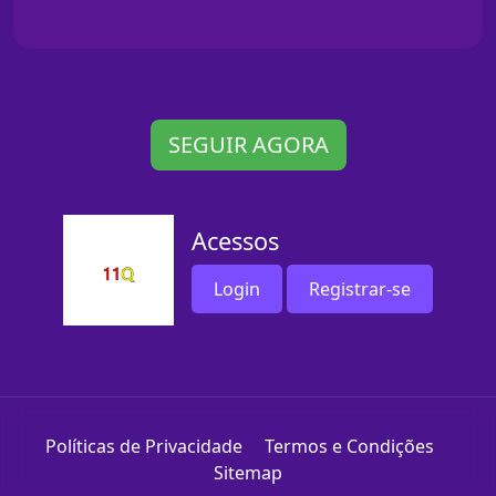
SEGUIR AGORA
Acessos
Login
Registrar-se
Políticas de Privacidade
Termos e Condições
Sitemap