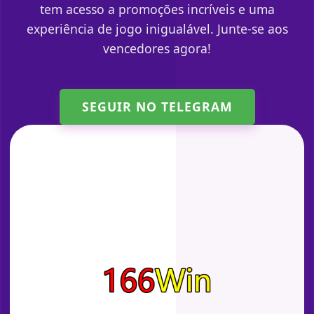
tem acesso a promoções incríveis e uma
experiência de jogo inigualável. Junte-se aos
vencedores agora!
SEGUIR NO TELEGRAM