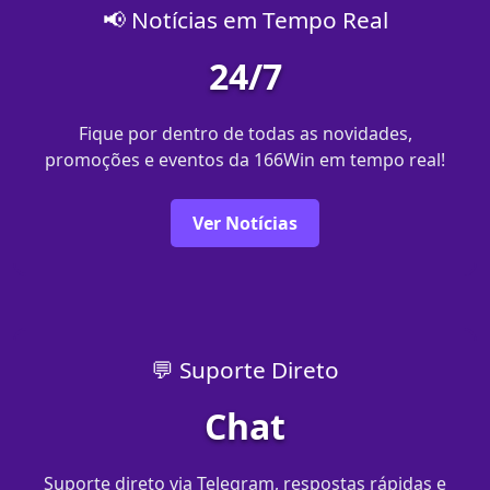
📢 Notícias em Tempo Real
24/7
Fique por dentro de todas as novidades,
promoções e eventos da 166Win em tempo real!
Ver Notícias
💬 Suporte Direto
Chat
Suporte direto via Telegram, respostas rápidas e