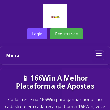
Login
Registrar-se
Menu
📱 166Win A Melhor
Plataforma de Apostas
Cadastre-se na 166Win para ganhar bônus no
cadastro e em cada recarga. Com a 166Win, você