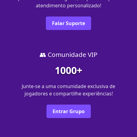
atendimento personalizado!
Falar Suporte
👥 Comunidade VIP
1000+
Junte-se a uma comunidade exclusiva de
jogadores e compartilhe experiências!
Entrar Grupo