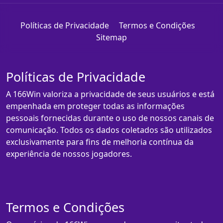
Políticas de Privacidade
Termos e Condições
Sitemap
Políticas de Privacidade
A 166Win valoriza a privacidade de seus usuários e está
empenhada em proteger todas as informações
pessoais fornecidas durante o uso de nossos canais de
comunicação. Todos os dados coletados são utilizados
exclusivamente para fins de melhoria contínua da
experiência de nossos jogadores.
Termos e Condições