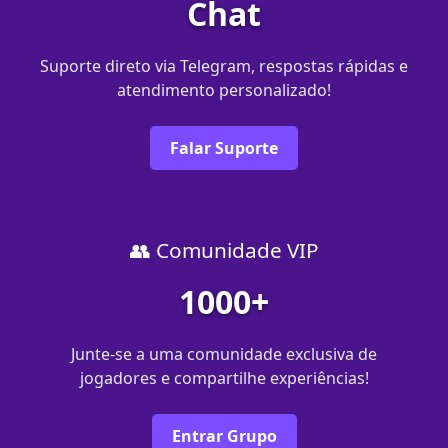
Chat
Suporte direto via Telegram, respostas rápidas e
atendimento personalizado!
Falar Suporte
👥 Comunidade VIP
1000+
Junte-se a uma comunidade exclusiva de
jogadores e compartilhe experiências!
Entrar Grupo