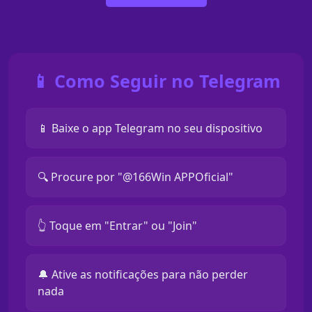
📱 Como Seguir no Telegram
📱 Baixe o app Telegram no seu dispositivo
🔍 Procure por "@166Win APPOficial"
👆 Toque em "Entrar" ou "Join"
🔔 Ative as notificações para não perder
nada