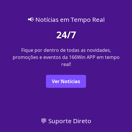
📢 Notícias em Tempo Real
24/7
Fique por dentro de todas as novidades,
promoções e eventos da 166Win APP em tempo
real!
Ver Notícias
💬 Suporte Direto