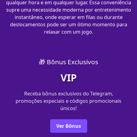
qualquer hora e em qualquer lugar. Essa conveniência
supre uma necessidade moderna por entretenimento
instantâneo, onde esperar em filas ou durante
deslocamentos pode ser um ótimo momento para
relaxar com um jogo.
🎁 Bônus Exclusivos
VIP
Receba bônus exclusivos do Telegram,
promoções especiais e códigos promocionais
únicos!
Ver Bônus