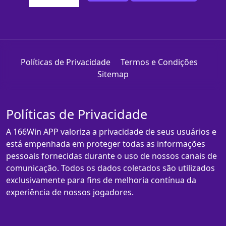
Políticas de Privacidade
Termos e Condições
Sitemap
Políticas de Privacidade
A 166Win APP valoriza a privacidade de seus usuários e
está empenhada em proteger todas as informações
pessoais fornecidas durante o uso de nossos canais de
comunicação. Todos os dados coletados são utilizados
exclusivamente para fins de melhoria contínua da
experiência de nossos jogadores.