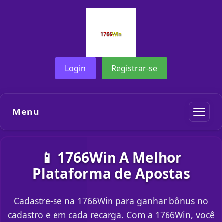
Login
Registrar-se
Menu
📱 1766Win A Melhor
Plataforma de Apostas
Cadastre-se na 1766Win para ganhar bônus no
cadastro e em cada recarga. Com a 1766Win, você