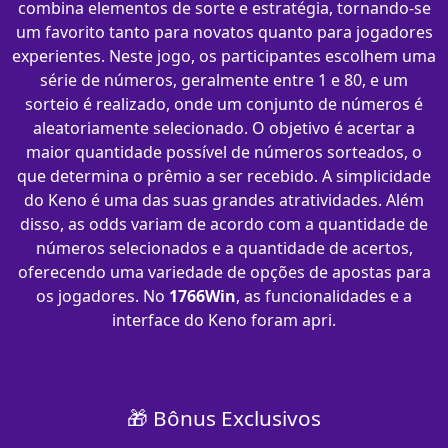
combina elementos de sorte e estratégia, tornando-se
um favorito tanto para novatos quanto para jogadores
experientes. Neste jogo, os participantes escolhem uma
série de números, geralmente entre 1 e 80, e um
sorteio é realizado, onde um conjunto de números é
aleatoriamente selecionado. O objetivo é acertar a
maior quantidade possível de números sorteados, o
que determina o prêmio a ser recebido. A simplicidade
do Keno é uma das suas grandes atratividades. Além
disso, as odds variam de acordo com a quantidade de
números selecionados e a quantidade de acertos,
oferecendo uma variedade de opções de apostas para
os jogadores. No
1766Win
, as funcionalidades e a
interface do Keno foram apri.
🎁 Bônus Exclusivos