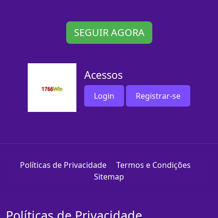
SEGUIR AGORA
Acessos
Login
Registrar-se
Políticas de Privacidade
Termos e Condições
Sitemap
Políticas de Privacidade