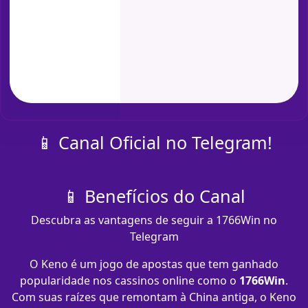
📱 Canal Oficial no Telegram!
📱 Benefícios do Canal
Descubra as vantagens de seguir a 1766Win no
Telegram
O Keno é um jogo de apostas que tem ganhado
popularidade nos cassinos online como o
1766Win
.
Com suas raízes que remontam à China antiga, o Keno