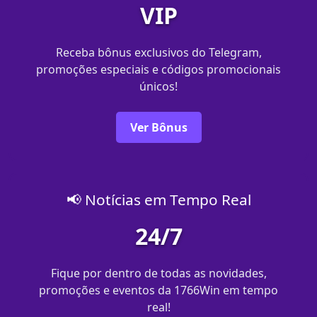
VIP
Receba bônus exclusivos do Telegram,
promoções especiais e códigos promocionais
únicos!
Ver Bônus
📢 Notícias em Tempo Real
24/7
Fique por dentro de todas as novidades,
promoções e eventos da 1766Win em tempo
real!