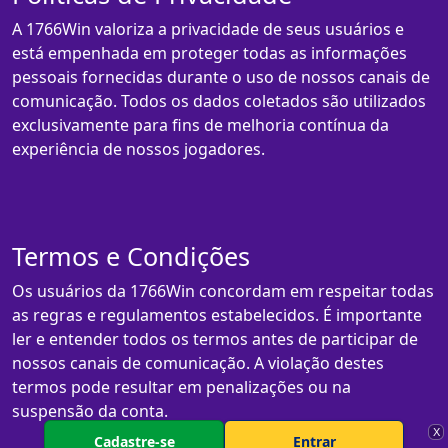
A 1766Win valoriza a privacidade de seus usuários e
está empenhada em proteger todas as informações
pessoais fornecidas durante o uso de nossos canais de
comunicação. Todos os dados coletados são utilizados
exclusivamente para fins de melhoria contínua da
experiência de nossos jogadores.
Termos e Condições
Os usuários da 1766Win concordam em respeitar todas
as regras e regulamentos estabelecidos. É importante
ler e entender todos os termos antes de participar de
nossos canais de comunicação. A violação destes
termos pode resultar em penalizações ou na
suspensão da conta.
X
Cadastre-se
Entrar