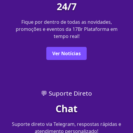
24/7
Fique por dentro de todas as novidades,
promoções e eventos da 17Br Plataforma em
tempo real!
Ver Notícias
💬 Suporte Direto
Chat
Suporte direto via Telegram, respostas rápidas e
atendimento personalizado!