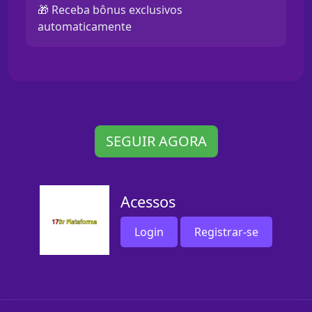
🎁 Receba bônus exclusivos
automaticamente
SEGUIR AGORA
Acessos
Login
Registrar-se