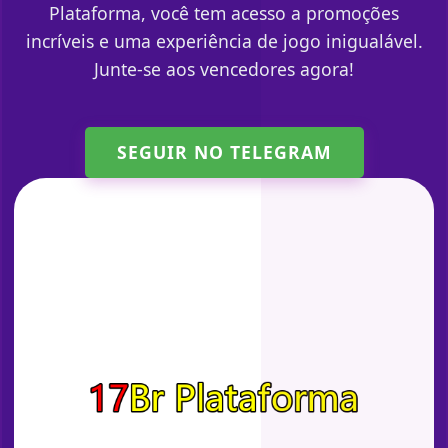
Plataforma, você tem acesso a promoções
incríveis e uma experiência de jogo inigualável.
Junte-se aos vencedores agora!
SEGUIR NO TELEGRAM