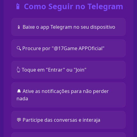
📱 Como Seguir no Telegram
📱 Baixe o app Telegram no seu dispositivo
🔍 Procure por "@17Game APPOficial"
👆 Toque em "Entrar" ou "Join"
🔔 Ative as notificações para não perder
nada
💬 Participe das conversas e interaja