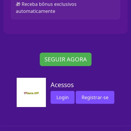
🎁 Receba bônus exclusivos
automaticamente
SEGUIR AGORA
Acessos
Login
Registrar-se