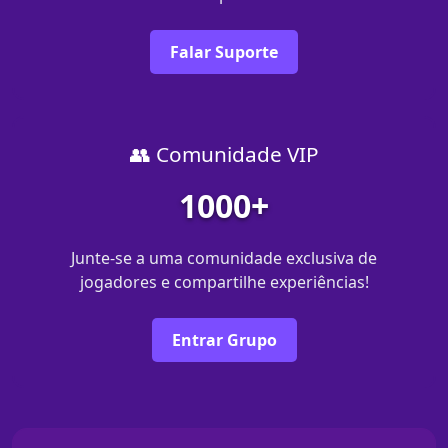
Falar Suporte
👥 Comunidade VIP
1000+
Junte-se a uma comunidade exclusiva de
jogadores e compartilhe experiências!
Entrar Grupo