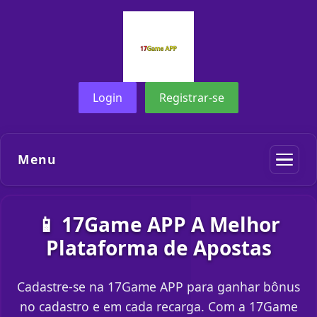
Login
Registrar-se
Menu
📱 17Game APP A Melhor
Plataforma de Apostas
Cadastre-se na 17Game APP para ganhar bônus
no cadastro e em cada recarga. Com a 17Game