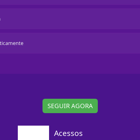
a
aticamente
SEGUIR AGORA
Acessos