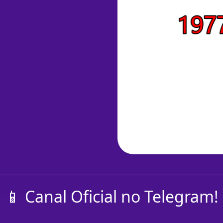
📱 Canal Oficial no Telegram!