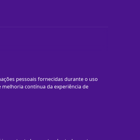
mações pessoais fornecidas durante o uso
e melhoria contínua da experiência de