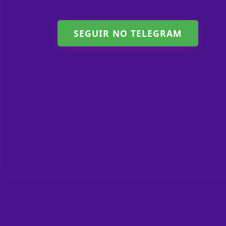
SEGUIR NO TELEGRAM