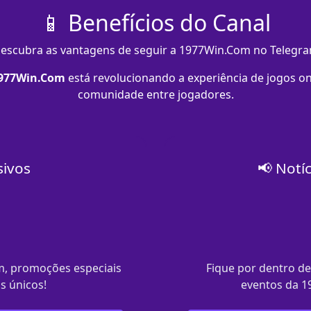
📱 Benefícios do Canal
escubra as vantagens de seguir a 1977Win.Com no Telegr
977Win.Com
está revolucionando a experiência de jogos o
comunidade entre jogadores.
sivos
📢 Notí
m, promoções especiais
Fique por dentro d
s únicos!
eventos da 1