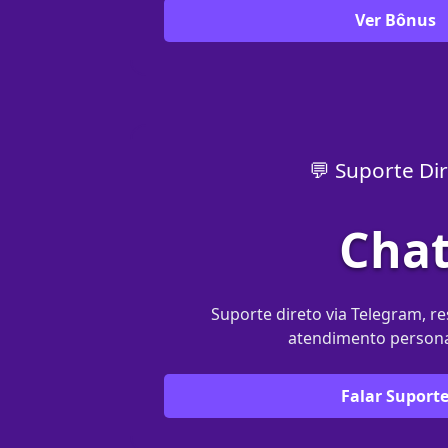
Ver Bônus
💬 Suporte Di
Cha
Suporte direto via Telegram, r
atendimento persona
Falar Suport