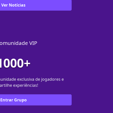
Ver Notícias
Comunidade VIP
1000+
unidade exclusiva de jogadores e
rtilhe experiências!
Entrar Grupo