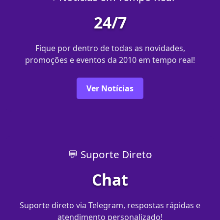
24/7
Fique por dentro de todas as novidades,
promoções e eventos da 2010 em tempo real!
Ver Notícias
💬 Suporte Direto
Chat
Suporte direto via Telegram, respostas rápidas e
atendimento personalizado!