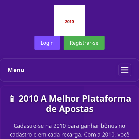
Login
Registrar-se
Menu
📱 2010 A Melhor Plataforma
de Apostas
Cadastre-se na 2010 para ganhar bônus no
cadastro e em cada recarga. Com a 2010, você