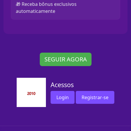
🎁 Receba bônus exclusivos
automaticamente
SEGUIR AGORA
Acessos
Login
Registrar-se