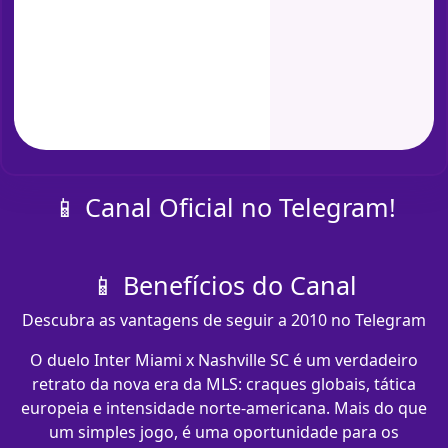
📱 Canal Oficial no Telegram!
📱 Benefícios do Canal
Descubra as vantagens de seguir a 2010 no Telegram
O duelo Inter Miami x Nashville SC é um verdadeiro
retrato da nova era da MLS: craques globais, tática
europeia e intensidade norte-americana. Mais do que
um simples jogo, é uma oportunidade para os