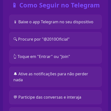
📱 Como Seguir no Telegram
📱 Baixe o app Telegram no seu dispositivo
🔍 Procure por "@2010Oficial"
👆 Toque em "Entrar" ou "Join"
🔔 Ative as notificações para não perder
nada
💬 Participe das conversas e interaja