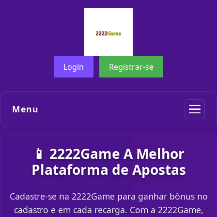
Login
Registrar-se
Menu
📱 2222Game A Melhor
Plataforma de Apostas
Cadastre-se na 2222Game para ganhar bônus no
cadastro e em cada recarga. Com a 2222Game,