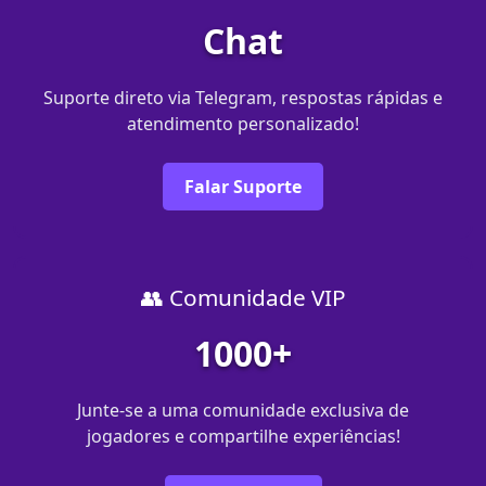
Chat
Suporte direto via Telegram, respostas rápidas e
atendimento personalizado!
Falar Suporte
👥 Comunidade VIP
1000+
Junte-se a uma comunidade exclusiva de
jogadores e compartilhe experiências!