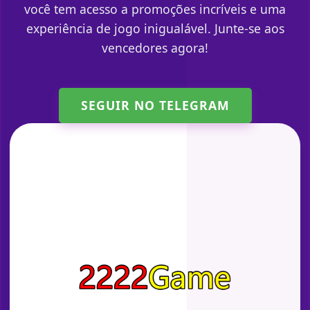
você tem acesso a promoções incríveis e uma
experiência de jogo inigualável. Junte-se aos
vencedores agora!
SEGUIR NO TELEGRAM