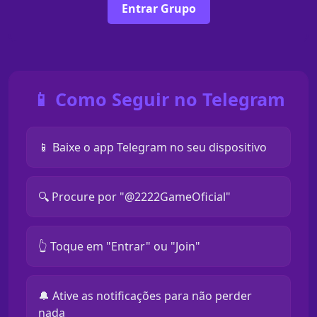
Entrar Grupo
📱 Como Seguir no Telegram
📱 Baixe o app Telegram no seu dispositivo
🔍 Procure por "@2222GameOficial"
👆 Toque em "Entrar" ou "Join"
🔔 Ative as notificações para não perder
nada