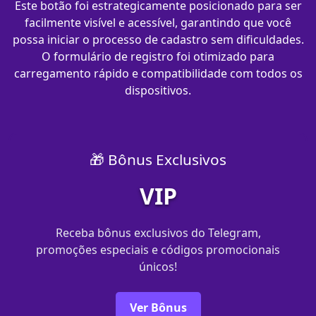
Este botão foi estrategicamente posicionado para ser
facilmente visível e acessível, garantindo que você
possa iniciar o processo de cadastro sem dificuldades.
O formulário de registro foi otimizado para
carregamento rápido e compatibilidade com todos os
dispositivos.
🎁 Bônus Exclusivos
VIP
Receba bônus exclusivos do Telegram,
promoções especiais e códigos promocionais
únicos!
Ver Bônus