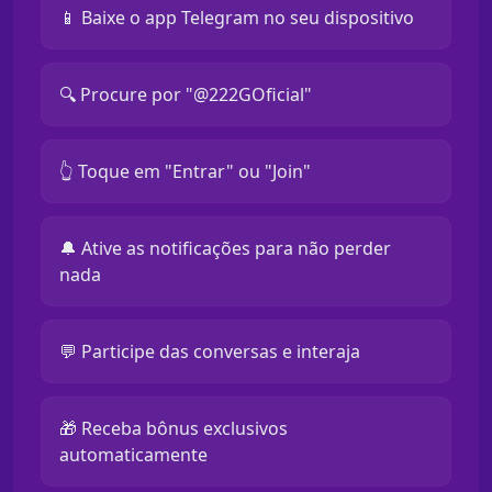
📱 Baixe o app Telegram no seu dispositivo
🔍 Procure por "@222GOficial"
👆 Toque em "Entrar" ou "Join"
🔔 Ative as notificações para não perder
nada
💬 Participe das conversas e interaja
🎁 Receba bônus exclusivos
automaticamente