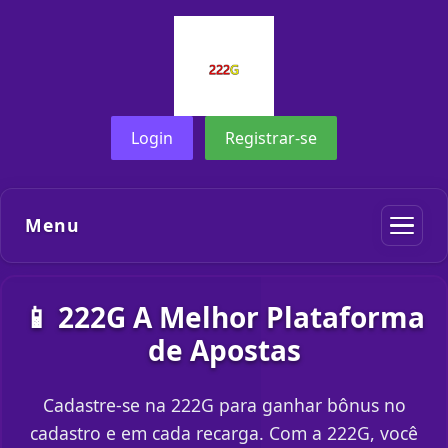
Login
Registrar-se
Menu
📱 222G A Melhor Plataforma
de Apostas
Cadastre-se na 222G para ganhar bônus no
cadastro e em cada recarga. Com a 222G, você