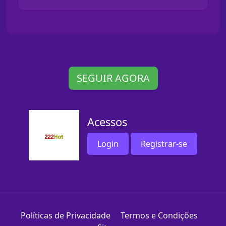
SEGUIR AGORA
Acessos
Login
Registrar-se
Políticas de Privacidade
Termos e Condições