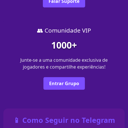
Falar Suporte
👥 Comunidade VIP
1000+
Junte-se a uma comunidade exclusiva de
jogadores e compartilhe experiências!
Entrar Grupo
📱 Como Seguir no Telegram