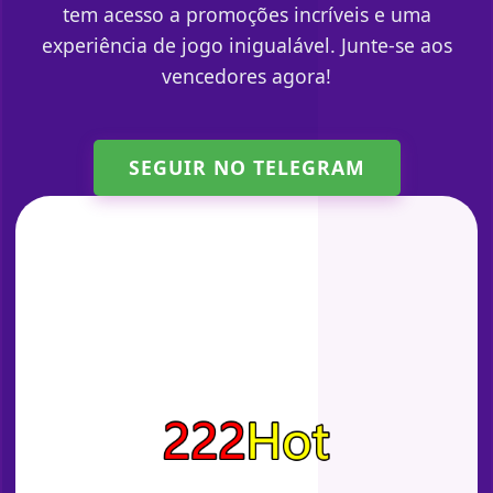
tem acesso a promoções incríveis e uma
experiência de jogo inigualável. Junte-se aos
vencedores agora!
SEGUIR NO TELEGRAM