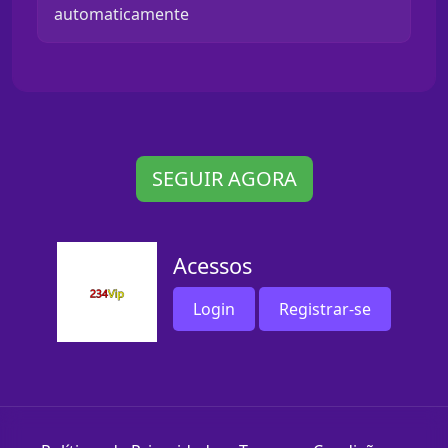
automaticamente
SEGUIR AGORA
Acessos
Login
Registrar-se