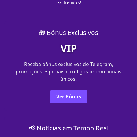
exclusivos!
🎁 Bônus Exclusivos
VIP
Receba bônus exclusivos do Telegram,
promoções especiais e códigos promocionais
únicos!
Ver Bônus
📢 Notícias em Tempo Real