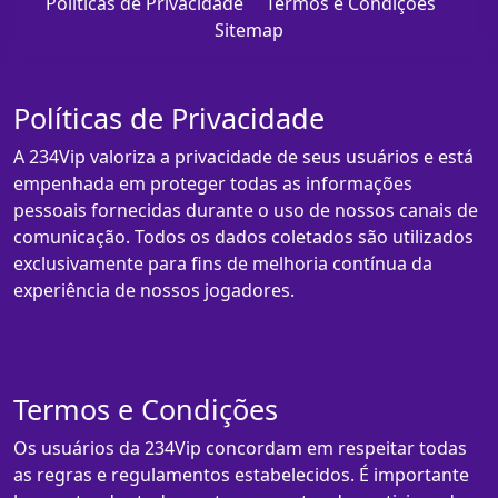
Políticas de Privacidade
Termos e Condições
Sitemap
Políticas de Privacidade
A 234Vip valoriza a privacidade de seus usuários e está
empenhada em proteger todas as informações
pessoais fornecidas durante o uso de nossos canais de
comunicação. Todos os dados coletados são utilizados
exclusivamente para fins de melhoria contínua da
experiência de nossos jogadores.
Termos e Condições
Os usuários da 234Vip concordam em respeitar todas
as regras e regulamentos estabelecidos. É importante