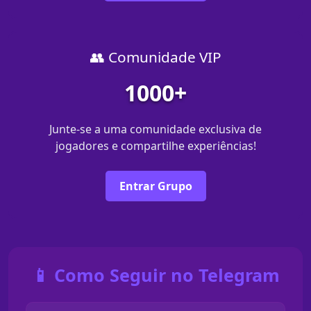
👥 Comunidade VIP
1000+
Junte-se a uma comunidade exclusiva de
jogadores e compartilhe experiências!
Entrar Grupo
📱 Como Seguir no Telegram