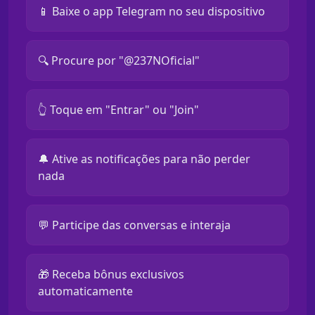
📱 Baixe o app Telegram no seu dispositivo
🔍 Procure por "@237NOficial"
👆 Toque em "Entrar" ou "Join"
🔔 Ative as notificações para não perder
nada
💬 Participe das conversas e interaja
🎁 Receba bônus exclusivos
automaticamente