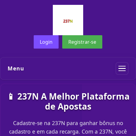
Login
Registrar-se
Menu
📱 237N A Melhor Plataforma
de Apostas
Cadastre-se na 237N para ganhar bônus no
cadastro e em cada recarga. Com a 237N, você