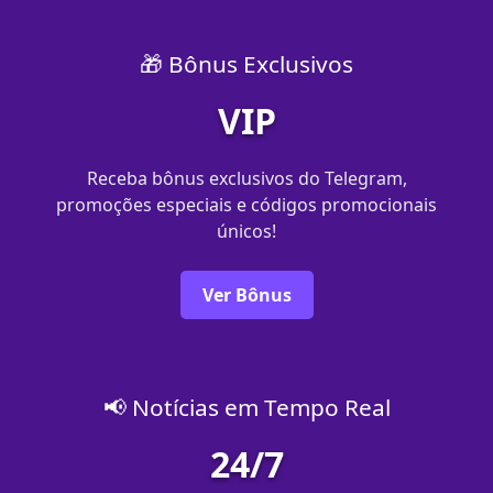
🎁 Bônus Exclusivos
VIP
Receba bônus exclusivos do Telegram,
promoções especiais e códigos promocionais
únicos!
Ver Bônus
📢 Notícias em Tempo Real
24/7