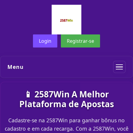
Login
Registrar-se
Menu
📱 2587Win A Melhor
Plataforma de Apostas
Cadastre-se na 2587Win para ganhar bônus no
cadastro e em cada recarga. Com a 2587Win, você