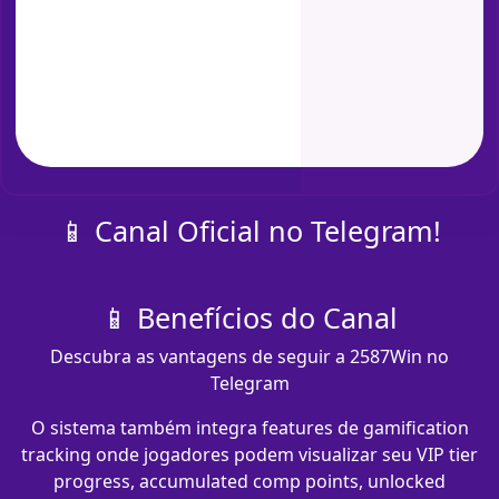
📱 Canal Oficial no Telegram!
📱 Benefícios do Canal
Descubra as vantagens de seguir a 2587Win no
Telegram
O sistema também integra features de gamification
tracking onde jogadores podem visualizar seu VIP tier
progress, accumulated comp points, unlocked