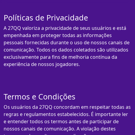
Políticas de Privacidade
A 27QQ valoriza a privacidade de seus usuários e está
empenhada em proteger todas as informações
pessoais fornecidas durante o uso de nossos canais de
comunicação. Todos os dados coletados são utilizados
exclusivamente para fins de melhoria contínua da
experiência de nossos jogadores.
Termos e Condições
Os usuários da 27QQ concordam em respeitar todas as
regras e regulamentos estabelecidos. É importante ler
e entender todos os termos antes de participar de
nossos canais de comunicação. A violação destes