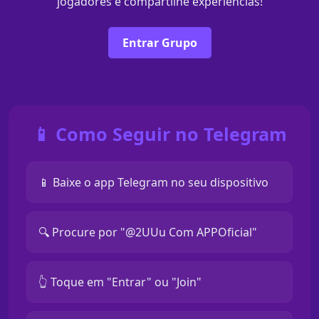
jogadores e compartilhe experiências!
Entrar Grupo
📱 Como Seguir no Telegram
📱 Baixe o app Telegram no seu dispositivo
🔍 Procure por "@2UUu Com APPOficial"
👆 Toque em "Entrar" ou "Join"