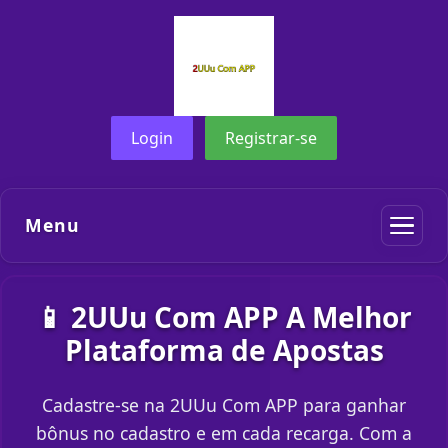
Login
Registrar-se
Menu
📱 2UUu Com APP A Melhor
Plataforma de Apostas
Cadastre-se na 2UUu Com APP para ganhar
bônus no cadastro e em cada recarga. Com a