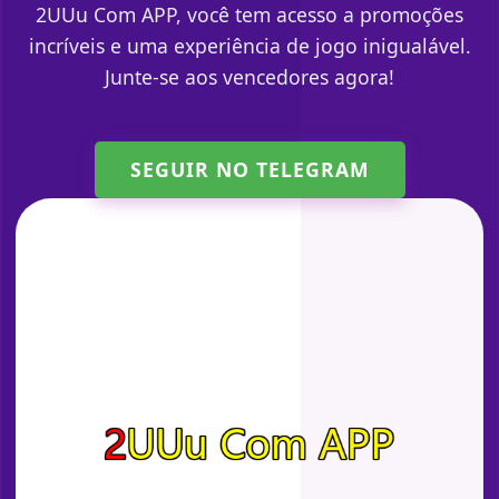
2UUu Com APP, você tem acesso a promoções
incríveis e uma experiência de jogo inigualável.
Junte-se aos vencedores agora!
SEGUIR NO TELEGRAM