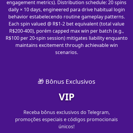
engagement metrics). Distribution schedule: 20 spins
daily × 10 days, engineered para drive habitual login
behavior estabelecendo routine gameplay patterns.
Each spin valued @ R$1-2 bet equivalent (total value
R$200-400), porém capped max win per batch (e.g.,
R$100 per 20-spin session) mitigates liability enquanto
maintains excitement through achievable win
scenarios.
🎁 Bônus Exclusivos
VIP
Receba bônus exclusivos do Telegram,
promoções especiais e códigos promocionais
únicos!