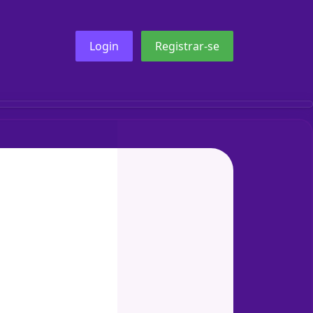
Login
Registrar-se