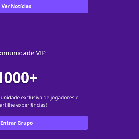
Ver Notícias
Comunidade VIP
1000+
unidade exclusiva de jogadores e
rtilhe experiências!
Entrar Grupo