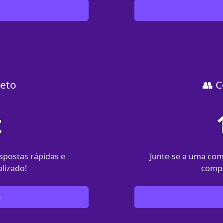
reto
👥 
t
espostas rápidas e
Junte-se a uma com
lizado!
compa
e