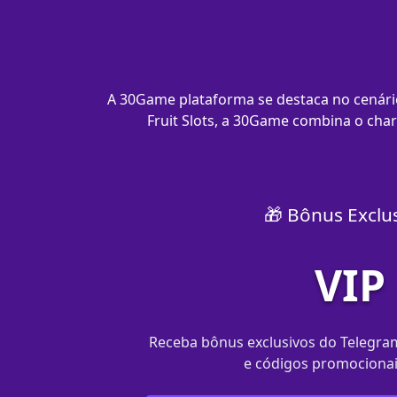
A 30Game plataforma se destaca no cenário
Fruit Slots, a 30Game combina o cha
🎁 Bônus Exclu
VIP
Receba bônus exclusivos do Telegra
e códigos promocionai