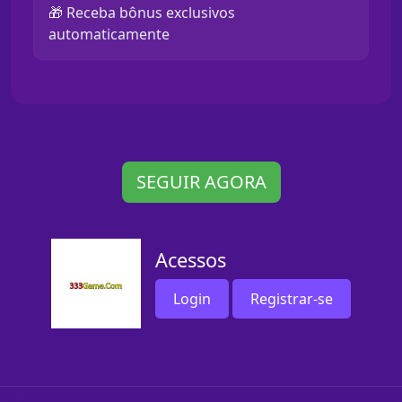
🎁 Receba bônus exclusivos
automaticamente
SEGUIR AGORA
Acessos
Login
Registrar-se