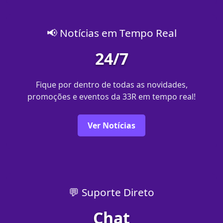
📢 Notícias em Tempo Real
24/7
Fique por dentro de todas as novidades,
promoções e eventos da 33R em tempo real!
Ver Notícias
💬 Suporte Direto
Chat