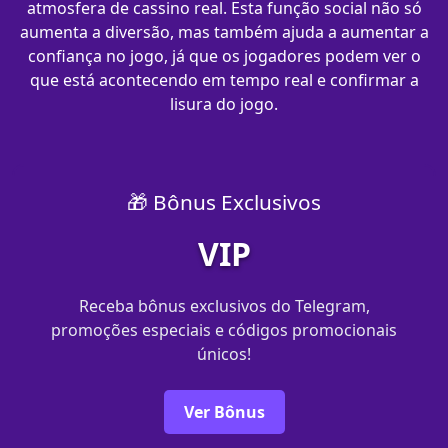
atmosfera de cassino real. Esta função social não só
aumenta a diversão, mas também ajuda a aumentar a
confiança no jogo, já que os jogadores podem ver o
que está acontecendo em tempo real e confirmar a
lisura do jogo.
🎁 Bônus Exclusivos
VIP
Receba bônus exclusivos do Telegram,
promoções especiais e códigos promocionais
únicos!
Ver Bônus