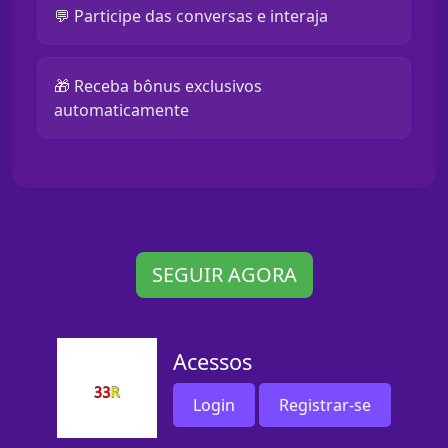
💬 Participe das conversas e interaja
🎁 Receba bônus exclusivos
automaticamente
SEGUIR AGORA
Acessos
Login
Registrar-se