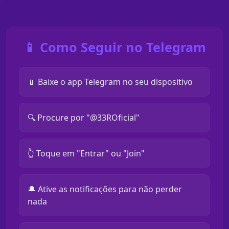
📱 Como Seguir no Telegram
📱 Baixe o app Telegram no seu dispositivo
🔍 Procure por "@33ROficial"
👆 Toque em "Entrar" ou "Join"
🔔 Ative as notificações para não perder
nada