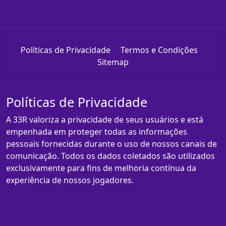
Políticas de Privacidade
Termos e Condições
Sitemap
Políticas de Privacidade
A 33R valoriza a privacidade de seus usuários e está
empenhada em proteger todas as informações
pessoais fornecidas durante o uso de nossos canais de
comunicação. Todos os dados coletados são utilizados
exclusivamente para fins de melhoria contínua da
experiência de nossos jogadores.