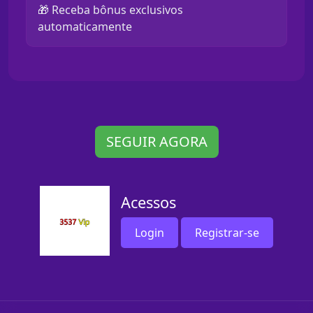
🎁 Receba bônus exclusivos
automaticamente
SEGUIR AGORA
Acessos
Login
Registrar-se