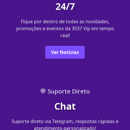
24/7
Fique por dentro de todas as novidades,
promoções e eventos da 3537 Vip em tempo
real!
Ver Notícias
💬 Suporte Direto
Chat
Suporte direto via Telegram, respostas rápidas e
atendimento personalizado!