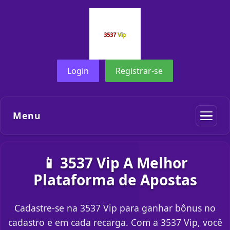
Login
Registrar-se
Menu
📱 3537 Vip A Melhor
Plataforma de Apostas
Cadastre-se na 3537 Vip para ganhar bônus no
cadastro e em cada recarga. Com a 3537 Vip, você