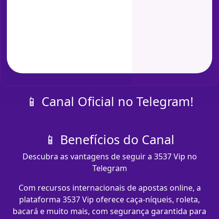
📱 Canal Oficial no Telegram!
📱 Benefícios do Canal
Descubra as vantagens de seguir a 3537 Vip no
Telegram
Com recursos internacionais de apostas online, a
plataforma 3537 Vip oferece caça-níqueis, roleta,
bacará e muito mais, com segurança garantida para