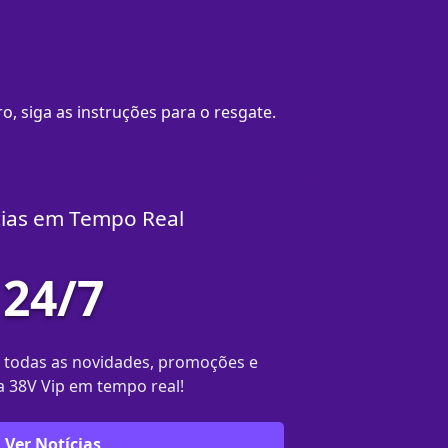
, siga as instruções para o resgate.
cias em Tempo Real
24/7
e todas as novidades, promoções e
a 38V Vip em tempo real!
Ver Notícias