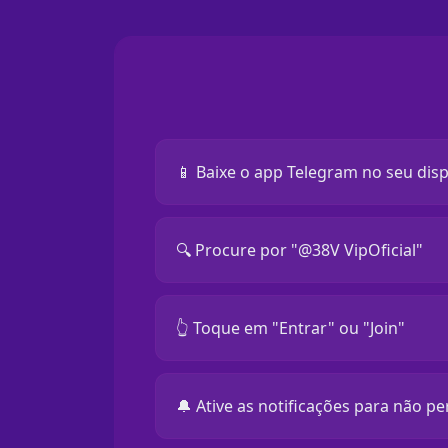
📱 Baixe o app Telegram no seu disp
🔍 Procure por "@38V VipOficial"
👆 Toque em "Entrar" ou "Join"
🔔 Ative as notificações para não p