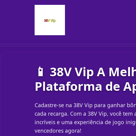
📱 38V Vip A Mel
Plataforma de A
Cadastre-se na 38V Vip para ganhar bô
cada recarga. Com a 38V Vip, você tem
incríveis e uma experiência de jogo inig
vencedores agora!