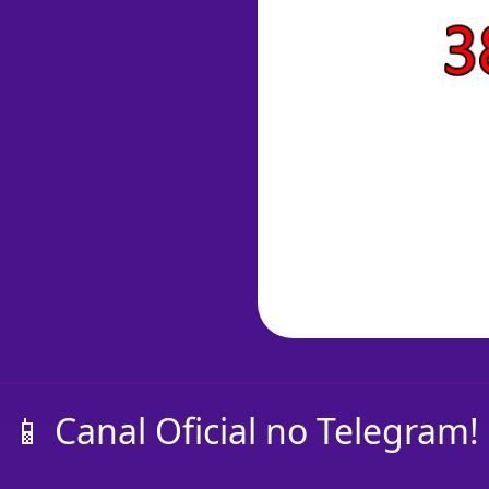
📱 Canal Oficial no Telegram!