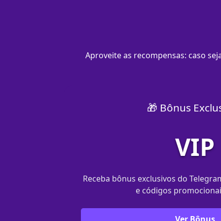
Aproveite as recompensas: caso seja
🎁 Bônus Exclu
VIP
Receba bônus exclusivos do Telegra
e códigos promocionai
Ver Bônus