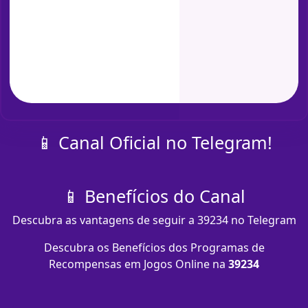
📱 Canal Oficial no Telegram!
📱 Benefícios do Canal
Descubra as vantagens de seguir a 39234 no Telegram
Descubra os Benefícios dos Programas de
Recompensas em Jogos Online na
39234