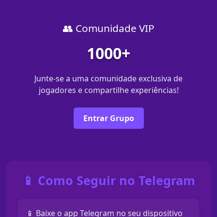
👥 Comunidade VIP
1000+
Junte-se a uma comunidade exclusiva de
jogadores e compartilhe experiências!
Entrar Grupo
📱 Como Seguir no Telegram
📱 Baixe o app Telegram no seu dispositivo