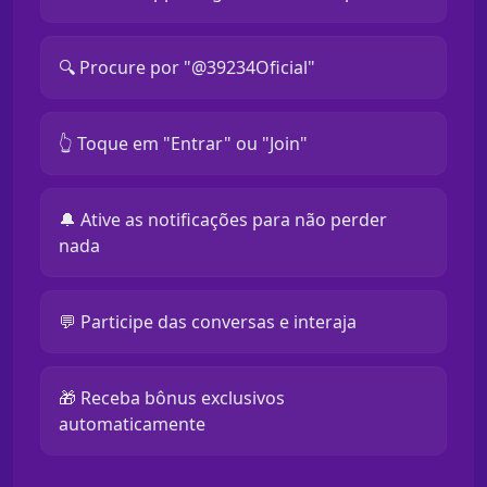
🔍 Procure por "@39234Oficial"
👆 Toque em "Entrar" ou "Join"
🔔 Ative as notificações para não perder
nada
💬 Participe das conversas e interaja
🎁 Receba bônus exclusivos
automaticamente