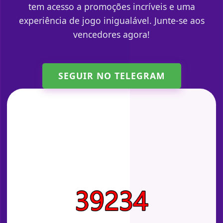
tem acesso a promoções incríveis e uma
experiência de jogo inigualável. Junte-se aos
vencedores agora!
SEGUIR NO TELEGRAM