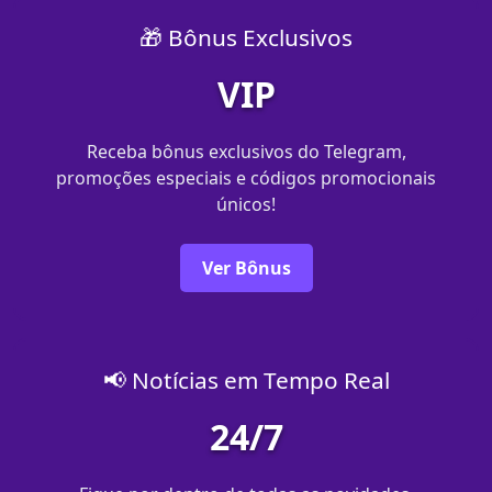
🎁 Bônus Exclusivos
VIP
Receba bônus exclusivos do Telegram,
promoções especiais e códigos promocionais
únicos!
Ver Bônus
📢 Notícias em Tempo Real
24/7