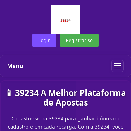
Login
Registrar-se
Menu
📱 39234 A Melhor Plataforma
de Apostas
Cadastre-se na 39234 para ganhar bônus no
cadastro e em cada recarga. Com a 39234, você