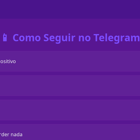
📱 Como Seguir no Telegram
ositivo
erder nada