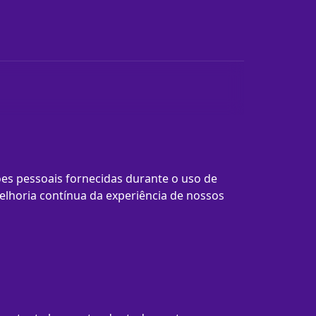
es pessoais fornecidas durante o uso de
elhoria contínua da experiência de nossos