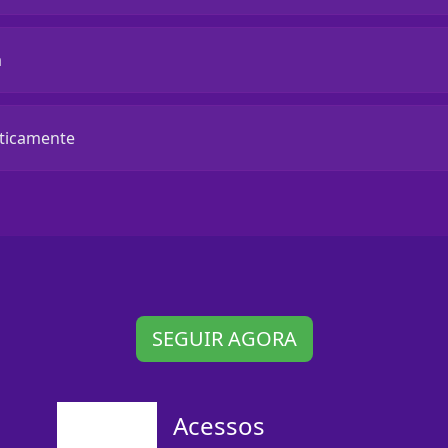
a
aticamente
SEGUIR AGORA
Acessos