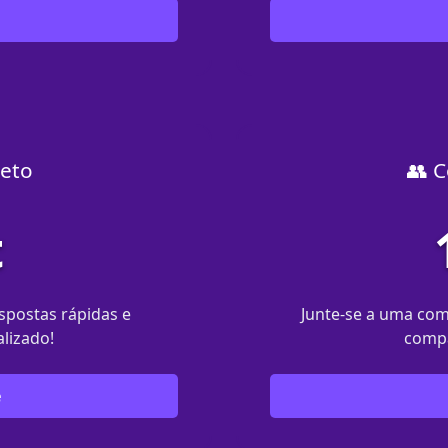
reto
👥 
t
espostas rápidas e
Junte-se a uma com
lizado!
compa
e