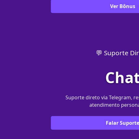
Ver Bônus
💬 Suporte Di
Cha
Suporte direto via Telegram, r
atendimento persona
Falar Suport