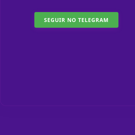
SEGUIR NO TELEGRAM