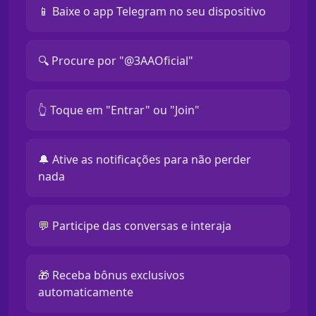
📱 Baixe o app Telegram no seu dispositivo
🔍 Procure por "@3AAOficial"
👆 Toque em "Entrar" ou "Join"
🔔 Ative as notificações para não perder
nada
💬 Participe das conversas e interaja
🎁 Receba bônus exclusivos
automaticamente