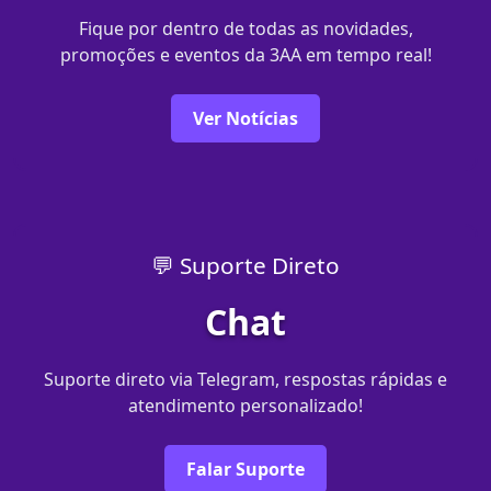
Fique por dentro de todas as novidades,
promoções e eventos da 3AA em tempo real!
Ver Notícias
💬 Suporte Direto
Chat
Suporte direto via Telegram, respostas rápidas e
atendimento personalizado!
Falar Suporte