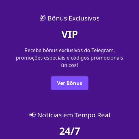
🎁 Bônus Exclusivos
VIP
Receba bônus exclusivos do Telegram,
promoções especiais e códigos promocionais
únicos!
Ver Bônus
📢 Notícias em Tempo Real
24/7