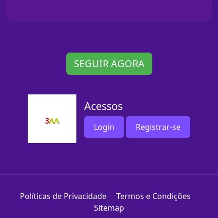
SEGUIR AGORA
Acessos
Login
Registrar-se
Políticas de Privacidade
Termos e Condições
Sitemap