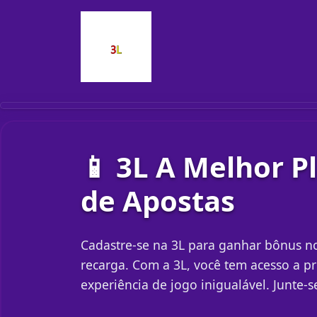
📱 3L A Melhor P
de Apostas
Cadastre-se na 3L para ganhar bônus n
recarga. Com a 3L, você tem acesso a p
experiência de jogo inigualável. Junte-