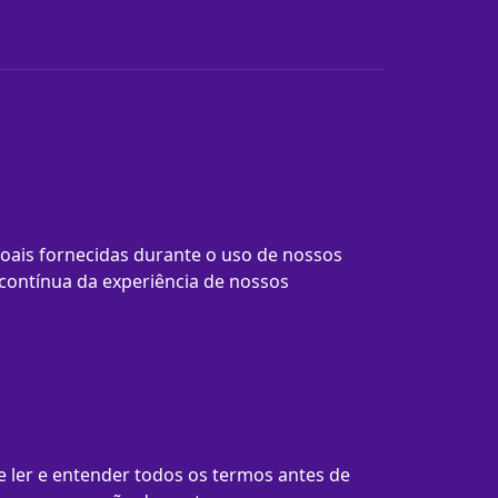
oais fornecidas durante o uso de nossos
 contínua da experiência de nossos
 ler e entender todos os termos antes de