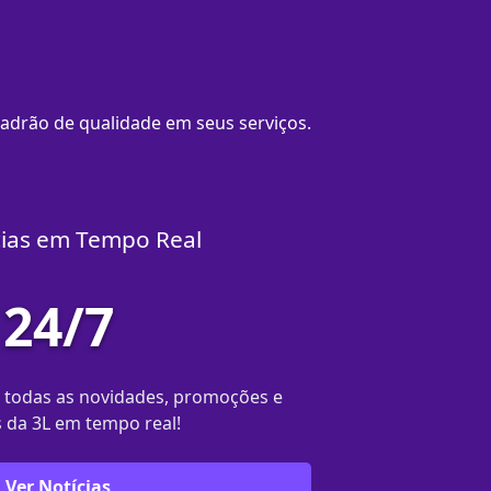
 padrão de qualidade em seus serviços.
cias em Tempo Real
24/7
e todas as novidades, promoções e
 da 3L em tempo real!
Ver Notícias