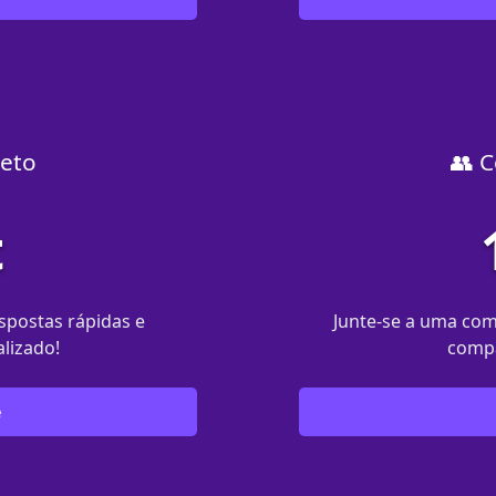
reto
👥 
t
espostas rápidas e
Junte-se a uma com
lizado!
compa
e