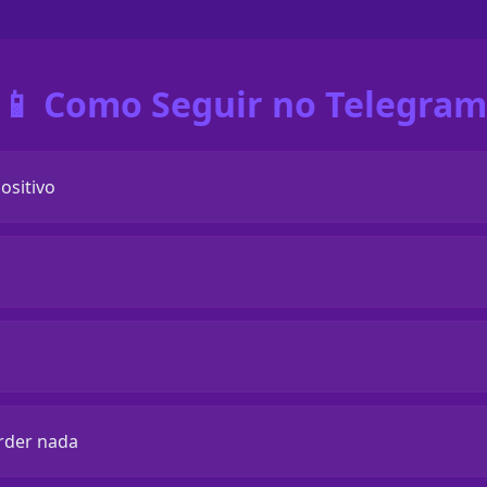
📱 Como Seguir no Telegram
ositivo
erder nada