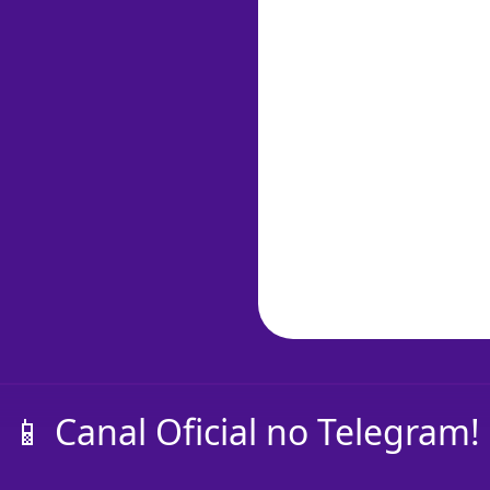
📱 Canal Oficial no Telegram!