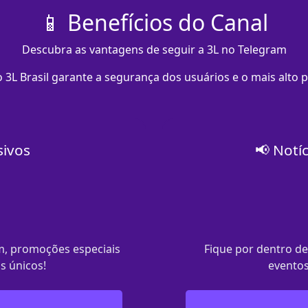
📱 Benefícios do Canal
Descubra as vantagens de seguir a 3L no Telegram
o 3L Brasil garante a segurança dos usuários e o mais alto
sivos
📢 Notí
m, promoções especiais
Fique por dentro d
s únicos!
eventos