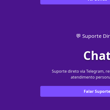
💬 Suporte Di
Cha
Suporte direto via Telegram, r
atendimento persona
Falar Suport