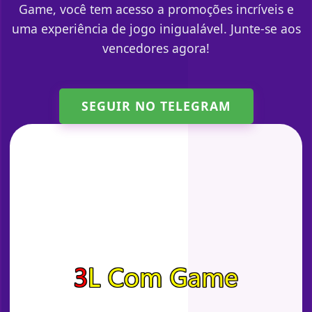
Game, você tem acesso a promoções incríveis e
uma experiência de jogo inigualável. Junte-se aos
vencedores agora!
SEGUIR NO TELEGRAM