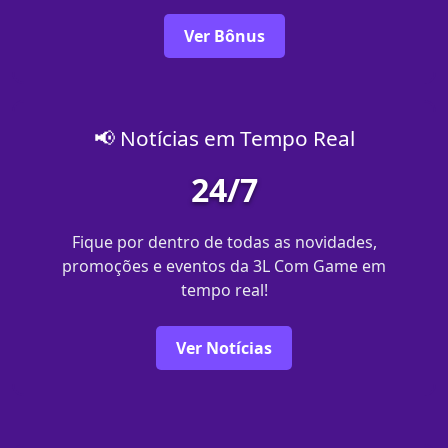
Ver Bônus
📢 Notícias em Tempo Real
24/7
Fique por dentro de todas as novidades,
promoções e eventos da 3L Com Game em
tempo real!
Ver Notícias