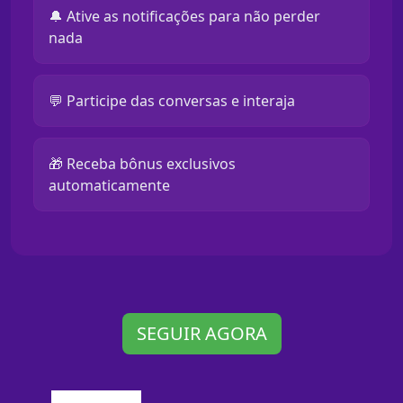
🔔 Ative as notificações para não perder
nada
💬 Participe das conversas e interaja
🎁 Receba bônus exclusivos
automaticamente
SEGUIR AGORA