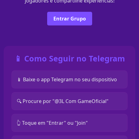
jogadores e compartilhe experiências!
Entrar Grupo
📱 Como Seguir no Telegram
📱 Baixe o app Telegram no seu dispositivo
🔍 Procure por "@3L Com GameOficial"
👆 Toque em "Entrar" ou "Join"