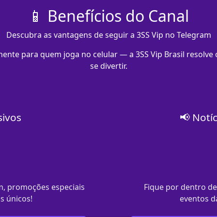
📱 Benefícios do Canal
Descubra as vantagens de seguir a 3SS Vip no Telegram
lmente para quem joga no celular — a 3SS Vip Brasil resol
se divertir.
sivos
📢 Notí
m, promoções especiais
Fique por dentro d
s únicos!
eventos d