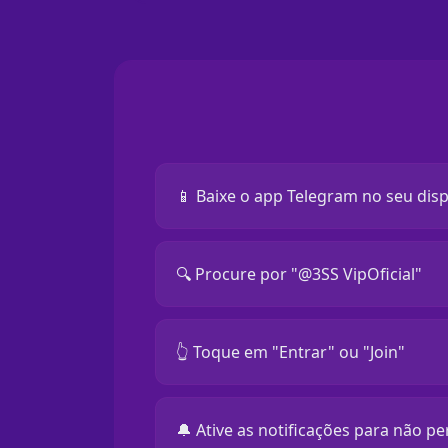
📱 Baixe o app Telegram no seu disp
🔍 Procure por "@3SS VipOficial"
👆 Toque em "Entrar" ou "Join"
🔔 Ative as notificações para não p