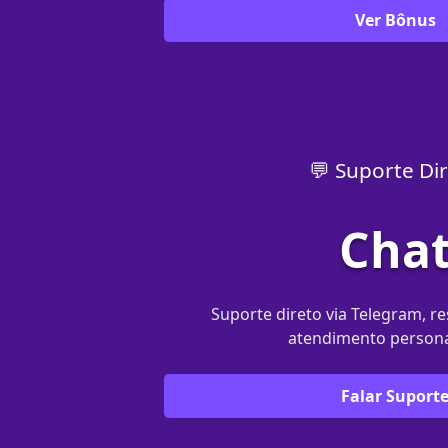
Ver Bônus
💬 Suporte Di
Cha
Suporte direto via Telegram, r
atendimento persona
Falar Suport