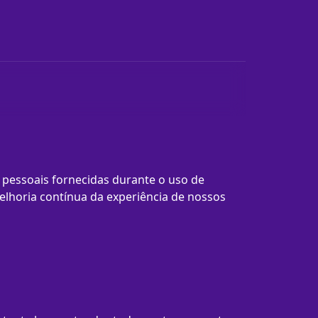
 pessoais fornecidas durante o uso de
elhoria contínua da experiência de nossos