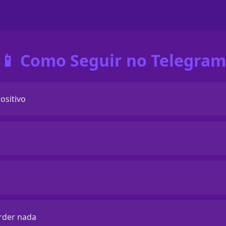
📱 Como Seguir no Telegram
ositivo
erder nada