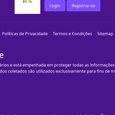
Login
Registrar-se
Políticas de Privacidade
Termos e Condições
Sitemap
de
suários e está empenhada em proteger todas as informações
os coletados são utilizados exclusivamente para fins de m