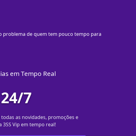
ve o problema de quem tem pouco tempo para
cias em Tempo Real
24/7
e todas as novidades, promoções e
a 3SS Vip em tempo real!