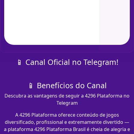
📱 Canal Oficial no Telegram!
📱 Benefícios do Canal
Descubra as vantagens de seguir a 4296 Plataforma no
Telegram
A 4296 Plataforma oferece conteúdo de jogos
diversificado, profissional e extremamente divertido —
a plataforma 4296 Plataforma Brasil é cheia de alegria e