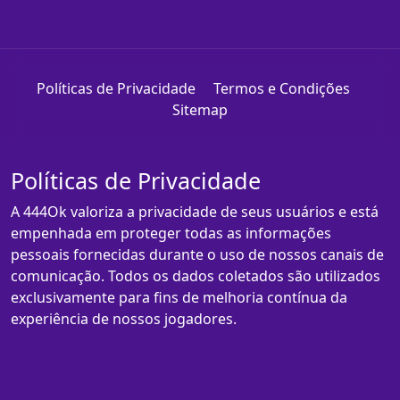
Políticas de Privacidade
Termos e Condições
Sitemap
Políticas de Privacidade
A 444Ok valoriza a privacidade de seus usuários e está
empenhada em proteger todas as informações
pessoais fornecidas durante o uso de nossos canais de
comunicação. Todos os dados coletados são utilizados
exclusivamente para fins de melhoria contínua da
experiência de nossos jogadores.