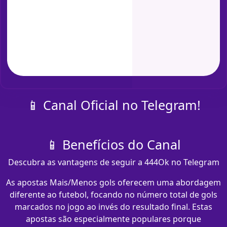
📱 Canal Oficial no Telegram!
📱 Benefícios do Canal
Descubra as vantagens de seguir a 444Ok no Telegram
As apostas Mais/Menos gols oferecem uma abordagem
diferente ao futebol, focando no número total de gols
marcados no jogo ao invés do resultado final. Estas
apostas são especialmente populares porque