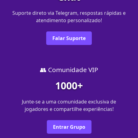
Suporte direto via Telegram, respostas rápidas e
atendimento personalizado!
Falar Suporte
👥 Comunidade VIP
1000+
Junte-se a uma comunidade exclusiva de
jogadores e compartilhe experiências!
Entrar Grupo