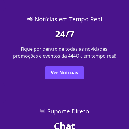
📢 Notícias em Tempo Real
24/7
Fique por dentro de todas as novidades,
promoções e eventos da 444Ok em tempo real!
Ver Notícias
💬 Suporte Direto
Chat