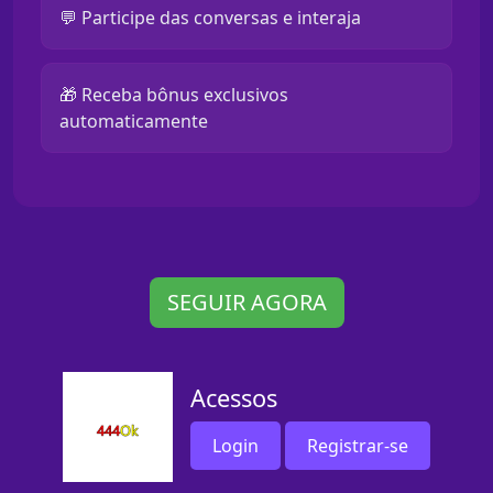
💬 Participe das conversas e interaja
🎁 Receba bônus exclusivos
automaticamente
SEGUIR AGORA
Acessos
Login
Registrar-se