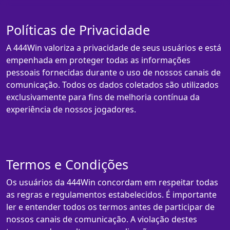
Políticas de Privacidade
A 444Win valoriza a privacidade de seus usuários e está
empenhada em proteger todas as informações
pessoais fornecidas durante o uso de nossos canais de
comunicação. Todos os dados coletados são utilizados
exclusivamente para fins de melhoria contínua da
experiência de nossos jogadores.
Termos e Condições
Os usuários da 444Win concordam em respeitar todas
as regras e regulamentos estabelecidos. É importante
ler e entender todos os termos antes de participar de
nossos canais de comunicação. A violação destes