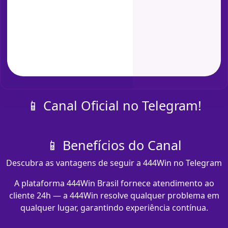
📱 Canal Oficial no Telegram!
📱 Benefícios do Canal
Descubra as vantagens de seguir a 444Win no Telegram
A plataforma 444Win Brasil fornece atendimento ao
cliente 24h — a 444Win resolve qualquer problema em
qualquer lugar, garantindo experiência contínua.