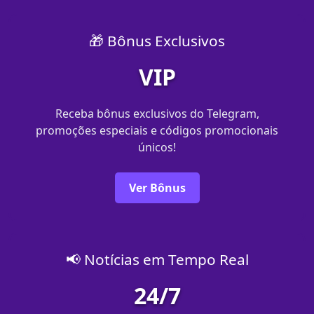
🎁 Bônus Exclusivos
VIP
Receba bônus exclusivos do Telegram,
promoções especiais e códigos promocionais
únicos!
Ver Bônus
📢 Notícias em Tempo Real
24/7