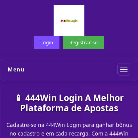
Login
Registrar-se
Menu
📱 444Win Login A Melhor
Plataforma de Apostas
Cadastre-se na 444Win Login para ganhar bônus
no cadastro e em cada recarga. Com a 444Win