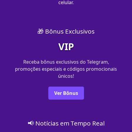
celular.
🎁 Bônus Exclusivos
VIP
Receba bônus exclusivos do Telegram,
promoções especiais e códigos promocionais
únicos!
Ver Bônus
📢 Notícias em Tempo Real