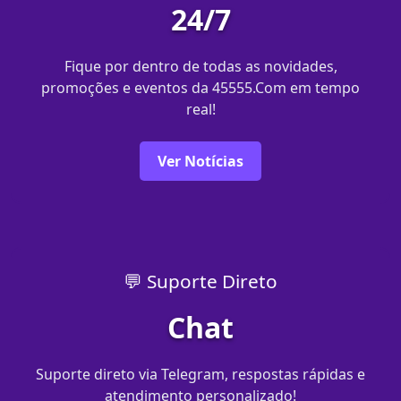
24/7
Fique por dentro de todas as novidades,
promoções e eventos da 45555.Com em tempo
real!
Ver Notícias
💬 Suporte Direto
Chat
Suporte direto via Telegram, respostas rápidas e
atendimento personalizado!