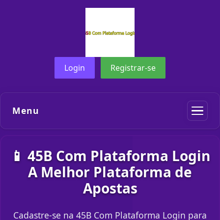
Login
Registrar-se
Menu
📱 45B Com Plataforma Login
A Melhor Plataforma de
Apostas
Cadastre-se na 45B Com Plataforma Login para