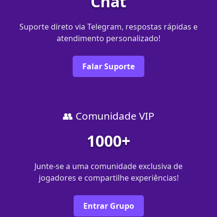
Chat
Suporte direto via Telegram, respostas rápidas e
atendimento personalizado!
Falar Suporte
👥 Comunidade VIP
1000+
Junte-se a uma comunidade exclusiva de
jogadores e compartilhe experiências!
Entrar Grupo