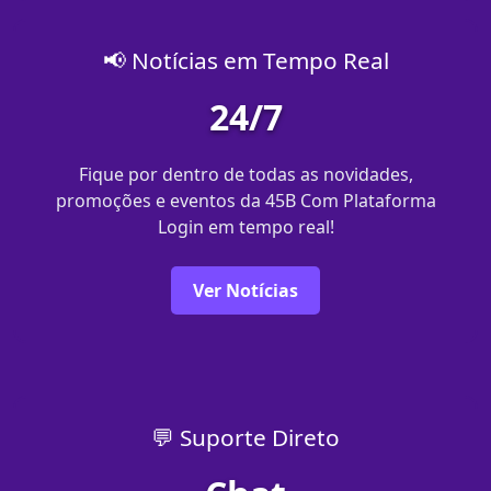
📢 Notícias em Tempo Real
24/7
Fique por dentro de todas as novidades,
promoções e eventos da 45B Com Plataforma
Login em tempo real!
Ver Notícias
💬 Suporte Direto