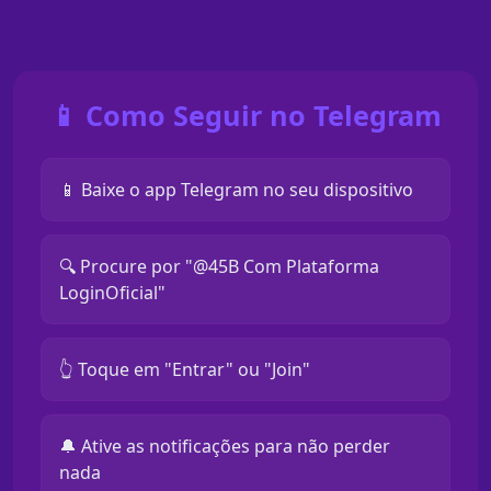
📱 Como Seguir no Telegram
📱 Baixe o app Telegram no seu dispositivo
🔍 Procure por "@45B Com Plataforma
LoginOficial"
👆 Toque em "Entrar" ou "Join"
🔔 Ative as notificações para não perder
nada