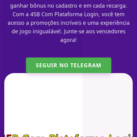
ganhar bônus no cadastro e em cada recarga.
Com a 45B Com Plataforma Login, você tem
acesso a promoções incríveis e uma experiência
de jogo inigualável. Junte-se aos vencedores
agora!
SEGUIR NO TELEGRAM