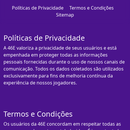
Políticas de Privacidade
Termos e Condições
Sitemap
Políticas de Privacidade
A 46E valoriza a privacidade de seus usuários e está
empenhada em proteger todas as informações
pessoais fornecidas durante o uso de nossos canais de
comunicação. Todos os dados coletados são utilizados
exclusivamente para fins de melhoria contínua da
experiência de nossos jogadores.
Termos e Condições
Os usuários da 46E concordam em respeitar todas as