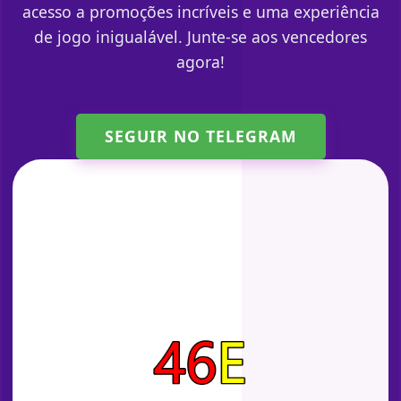
acesso a promoções incríveis e uma experiência
de jogo inigualável. Junte-se aos vencedores
agora!
SEGUIR NO TELEGRAM