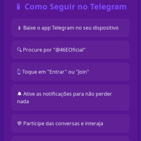
📱 Como Seguir no Telegram
📱 Baixe o app Telegram no seu dispositivo
🔍 Procure por "@46EOficial"
👆 Toque em "Entrar" ou "Join"
🔔 Ative as notificações para não perder
nada
💬 Participe das conversas e interaja