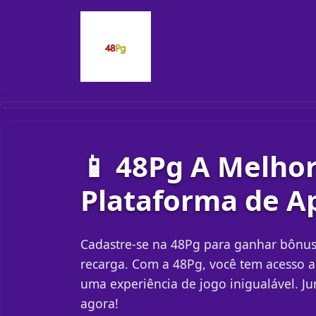
📱 48Pg A Melho
Plataforma de A
Cadastre-se na 48Pg para ganhar bônus
recarga. Com a 48Pg, você tem acesso a
uma experiência de jogo inigualável. J
agora!