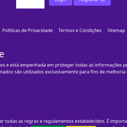
Políticas de Privacidade
Termos e Condições
Sitemap
de
rios e está empenhada em proteger todas as informações p
tados são utilizados exclusivamente para fins de melhoria
 todas as regras e regulamentos estabelecidos. É importa