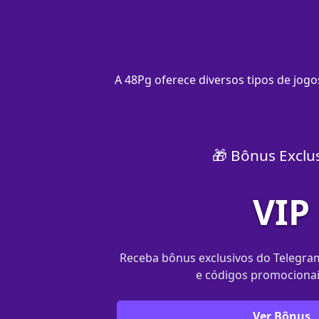
A 48Pg oferece diversos tipos de jogo
🎁 Bônus Exclu
VIP
Receba bônus exclusivos do Telegra
e códigos promocionai
Ver Bônus