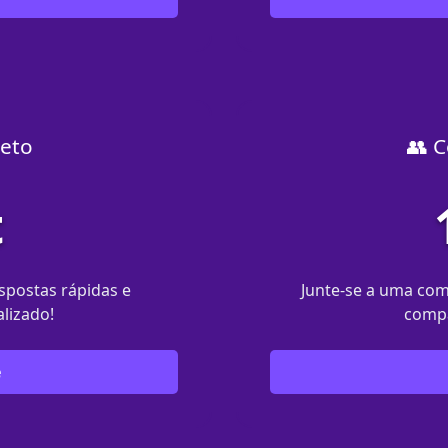
reto
👥 
t
espostas rápidas e
Junte-se a uma com
lizado!
compa
e