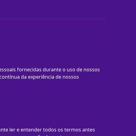
essoais fornecidas durante o uso de nossos
 contínua da experiência de nossos
nte ler e entender todos os termos antes