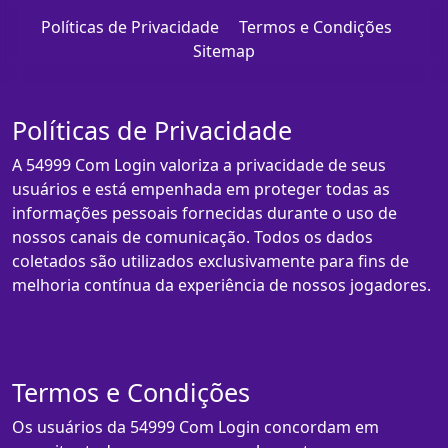
Políticas de Privacidade
Termos e Condições
Sitemap
Políticas de Privacidade
A 54999 Com Login valoriza a privacidade de seus
usuários e está empenhada em proteger todas as
informações pessoais fornecidas durante o uso de
nossos canais de comunicação. Todos os dados
coletados são utilizados exclusivamente para fins de
melhoria contínua da experiência de nossos jogadores.
Termos e Condições
Os usuários da 54999 Com Login concordam em