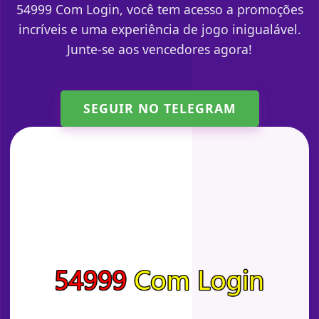
54999 Com Login, você tem acesso a promoções
incríveis e uma experiência de jogo inigualável.
Junte-se aos vencedores agora!
SEGUIR NO TELEGRAM