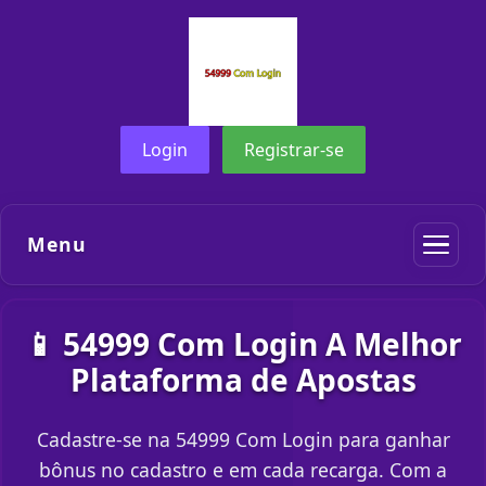
Login
Registrar-se
Menu
📱 54999 Com Login A Melhor
Plataforma de Apostas
Cadastre-se na 54999 Com Login para ganhar
bônus no cadastro e em cada recarga. Com a