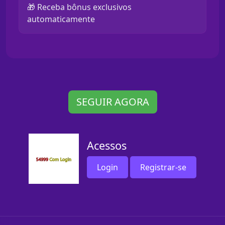
🎁 Receba bônus exclusivos
automaticamente
SEGUIR AGORA
Acessos
Login
Registrar-se