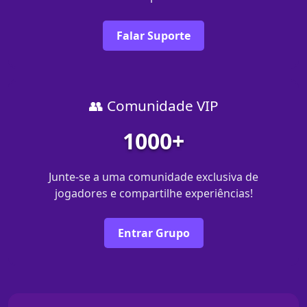
Falar Suporte
👥 Comunidade VIP
1000+
Junte-se a uma comunidade exclusiva de
jogadores e compartilhe experiências!
Entrar Grupo