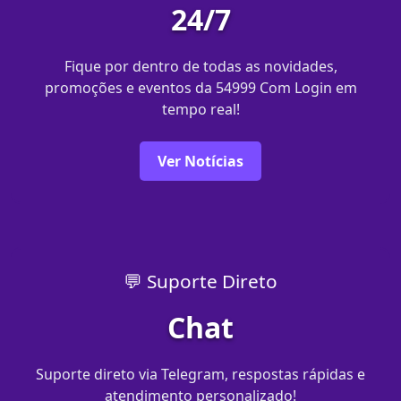
24/7
Fique por dentro de todas as novidades,
promoções e eventos da 54999 Com Login em
tempo real!
Ver Notícias
💬 Suporte Direto
Chat
Suporte direto via Telegram, respostas rápidas e
atendimento personalizado!