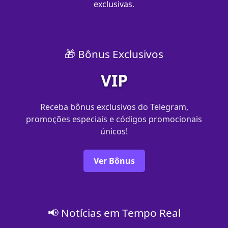
exclusivas.
🎁 Bônus Exclusivos
VIP
Receba bônus exclusivos do Telegram,
promoções especiais e códigos promocionais
únicos!
Ver Bônus
📢 Notícias em Tempo Real