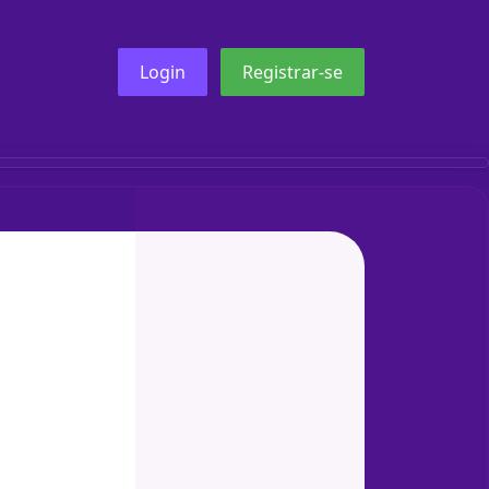
Login
Registrar-se