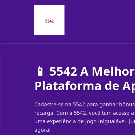
📱 5542 A Melhor
Plataforma de A
Cadastre-se na 5542 para ganhar bônus
recarga. Com a 5542, você tem acesso a
uma experiência de jogo inigualável. J
agora!