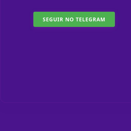
SEGUIR NO TELEGRAM