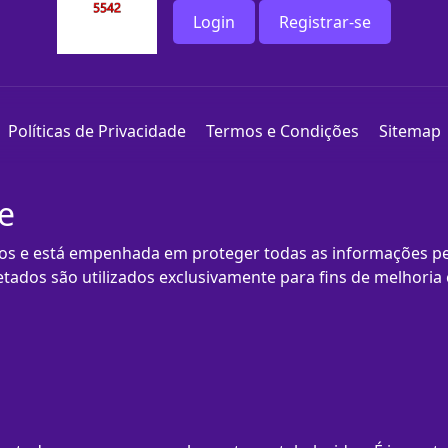
Login
Registrar-se
Políticas de Privacidade
Termos e Condições
Sitemap
de
rios e está empenhada em proteger todas as informações p
tados são utilizados exclusivamente para fins de melhoria