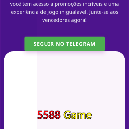
você tem acesso a promoções incríveis e uma
experiência de jogo inigualável. Junte-se aos
vencedores agora!
SEGUIR NO TELEGRAM