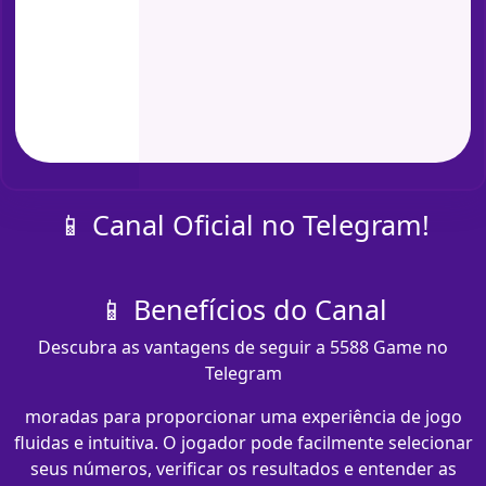
📱 Canal Oficial no Telegram!
📱 Benefícios do Canal
Descubra as vantagens de seguir a 5588 Game no
Telegram
moradas para proporcionar uma experiência de jogo
fluidas e intuitiva. O jogador pode facilmente selecionar
seus números, verificar os resultados e entender as