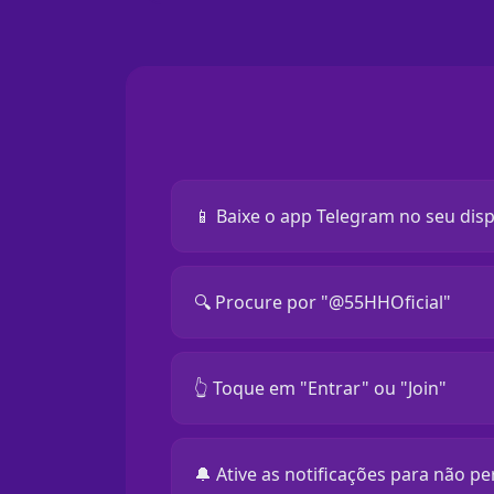
📱 Baixe o app Telegram no seu disp
🔍 Procure por "@55HHOficial"
👆 Toque em "Entrar" ou "Join"
🔔 Ative as notificações para não p