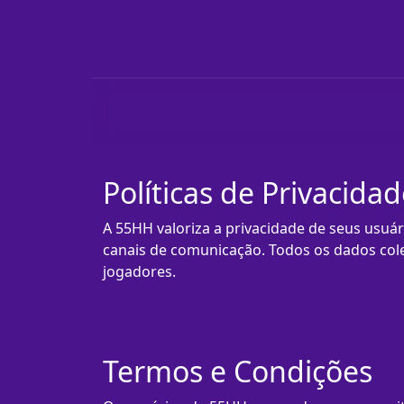
Políticas de Privacida
A 55HH valoriza a privacidade de seus usu
canais de comunicação. Todos os dados cole
jogadores.
Termos e Condições