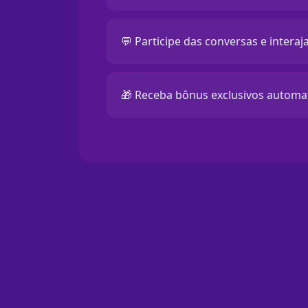
💬 Participe das conversas e interaj
🎁 Receba bônus exclusivos autom