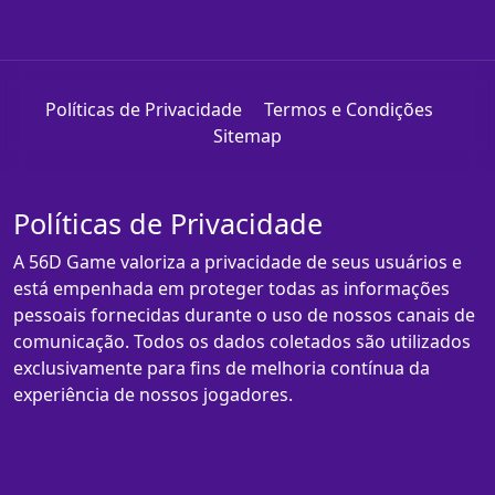
Políticas de Privacidade
Termos e Condições
Sitemap
Políticas de Privacidade
A 56D Game valoriza a privacidade de seus usuários e
está empenhada em proteger todas as informações
pessoais fornecidas durante o uso de nossos canais de
comunicação. Todos os dados coletados são utilizados
exclusivamente para fins de melhoria contínua da
experiência de nossos jogadores.