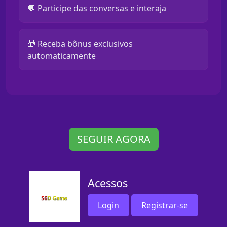
💬 Participe das conversas e interaja
🎁 Receba bônus exclusivos
automaticamente
SEGUIR AGORA
Acessos
Login
Registrar-se