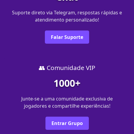
Suporte direto via Telegram, respostas rápidas e
atendimento personalizado!
Falar Suporte
👥 Comunidade VIP
1000+
Junte-se a uma comunidade exclusiva de
jogadores e compartilhe experiências!
Entrar Grupo