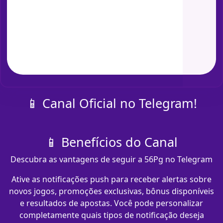
📱 Canal Oficial no Telegram!
📱 Benefícios do Canal
Descubra as vantagens de seguir a 56Pg no Telegram
Ative as notificações push para receber alertas sobre
novos jogos, promoções exclusivas, bônus disponíveis
e resultados de apostas. Você pode personalizar
completamente quais tipos de notificação deseja