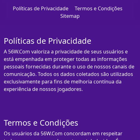
Políticas de Privacidade
Termos e Condições
Sitemap
Políticas de Privacidade
A 56W.Com valoriza a privacidade de seus usuários e
está empenhada em proteger todas as informações
pessoais fornecidas durante o uso de nossos canais de
comunicação. Todos os dados coletados são utilizados
exclusivamente para fins de melhoria contínua da
experiência de nossos jogadores.
Termos e Condições
Os usuários da 56W.Com concordam em respeitar