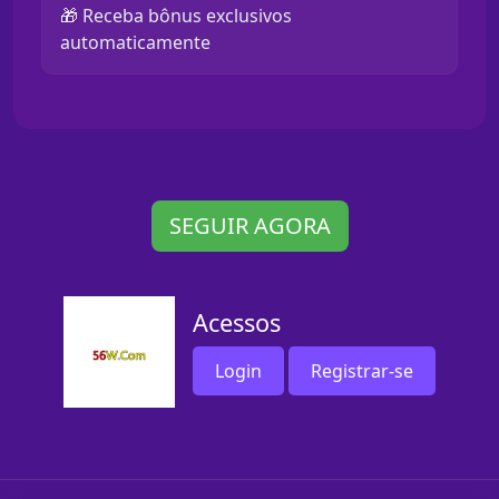
🎁 Receba bônus exclusivos
automaticamente
SEGUIR AGORA
Acessos
Login
Registrar-se