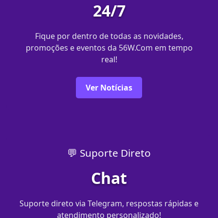
24/7
Fique por dentro de todas as novidades,
promoções e eventos da 56W.Com em tempo
real!
Ver Notícias
💬 Suporte Direto
Chat
Suporte direto via Telegram, respostas rápidas e
atendimento personalizado!