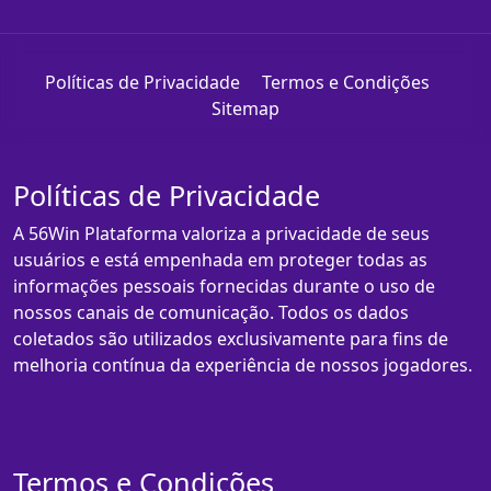
Políticas de Privacidade
Termos e Condições
Sitemap
Políticas de Privacidade
A 56Win Plataforma valoriza a privacidade de seus
usuários e está empenhada em proteger todas as
informações pessoais fornecidas durante o uso de
nossos canais de comunicação. Todos os dados
coletados são utilizados exclusivamente para fins de
melhoria contínua da experiência de nossos jogadores.
Termos e Condições