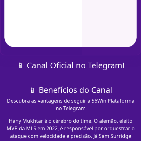
📱 Canal Oficial no Telegram!
📱 Benefícios do Canal
Descubra as vantagens de seguir a 56Win Plataforma
no Telegram
Hany Mukhtar é o cérebro do time. O alemão, eleito
MVP da MLS em 2022, é responsável por orquestrar o
ataque com velocidade e precisão. Já Sam Surridge