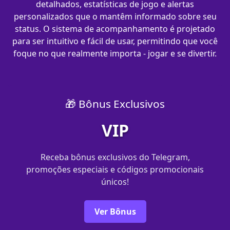
detalhados, estatísticas de jogo e alertas
personalizados que o mantêm informado sobre seu
status. O sistema de acompanhamento é projetado
para ser intuitivo e fácil de usar, permitindo que você
foque no que realmente importa - jogar e se divertir.
🎁 Bônus Exclusivos
VIP
Receba bônus exclusivos do Telegram,
promoções especiais e códigos promocionais
únicos!
Ver Bônus