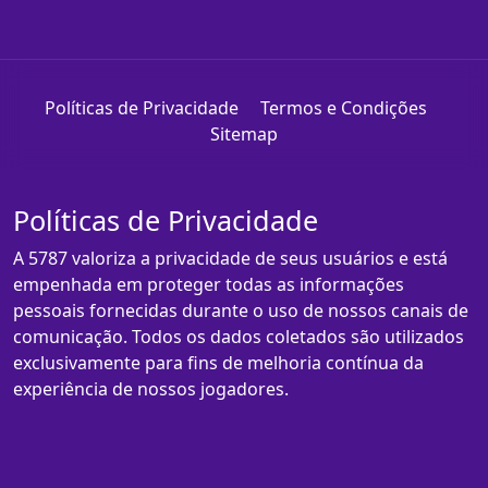
Políticas de Privacidade
Termos e Condições
Sitemap
Políticas de Privacidade
A 5787 valoriza a privacidade de seus usuários e está
empenhada em proteger todas as informações
pessoais fornecidas durante o uso de nossos canais de
comunicação. Todos os dados coletados são utilizados
exclusivamente para fins de melhoria contínua da
experiência de nossos jogadores.