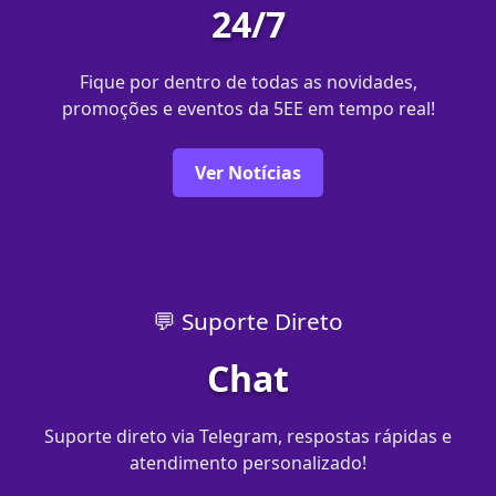
24/7
Fique por dentro de todas as novidades,
promoções e eventos da 5EE em tempo real!
Ver Notícias
💬 Suporte Direto
Chat
Suporte direto via Telegram, respostas rápidas e
atendimento personalizado!