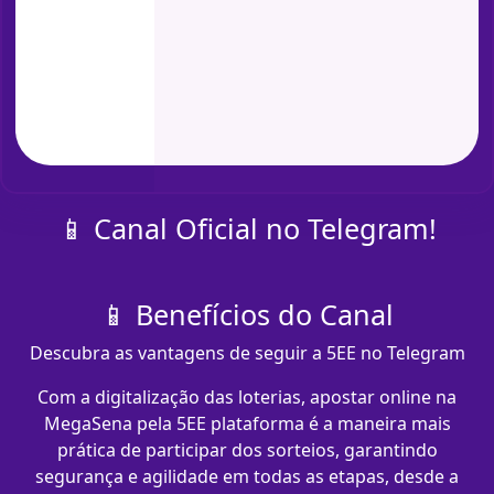
📱 Canal Oficial no Telegram!
📱 Benefícios do Canal
Descubra as vantagens de seguir a 5EE no Telegram
Com a digitalização das loterias, apostar online na
MegaSena pela 5EE plataforma é a maneira mais
prática de participar dos sorteios, garantindo
segurança e agilidade em todas as etapas, desde a