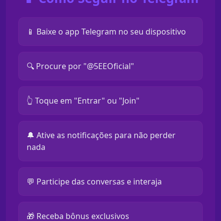
📱 Baixe o app Telegram no seu dispositivo
🔍 Procure por "@5EEOficial"
👆 Toque em "Entrar" ou "Join"
🔔 Ative as notificações para não perder
nada
💬 Participe das conversas e interaja
🎁 Receba bônus exclusivos