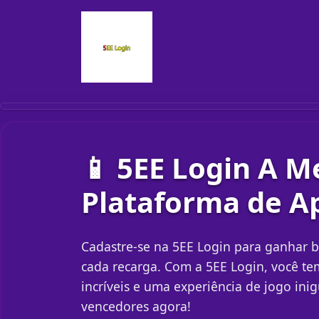
📱 5EE Login A M
Plataforma de A
Cadastre-se na 5EE Login para ganhar 
cada recarga. Com a 5EE Login, você t
incríveis e uma experiência de jogo inig
vencedores agora!