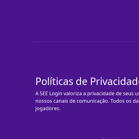
Políticas de Privacida
A 5EE Login valoriza a privacidade de seus
nossos canais de comunicação. Todos os dad
jogadores.