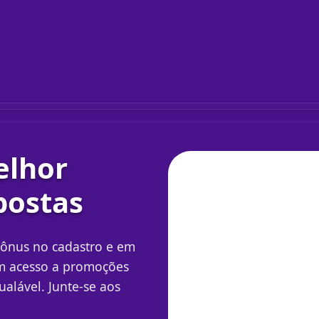
elhor
postas
bônus no cadastro e em
em acesso a promoções
ualável. Junte-se aos