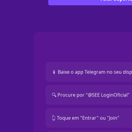
📱 Baixe o app Telegram no seu disp
🔍 Procure por "@5EE LoginOficial"
👆 Toque em "Entrar" ou "Join"