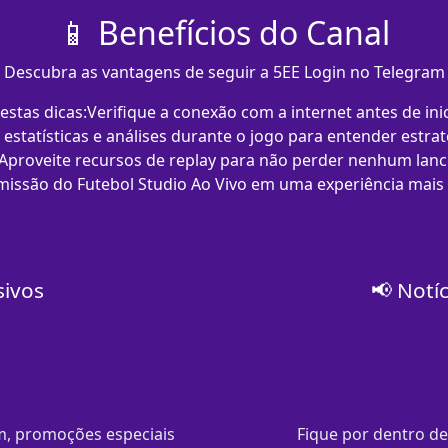
📱 Benefícios do Canal
Descubra as vantagens de seguir a 5EE Login no Telegram
a estas dicas:Verifique a conexão com a internet antes de in
tatísticas e análises durante o jogo para entender estra
.Aproveite recursos de replay para não perder nenhum lanc
issão do Futebol Studio Ao Vivo em uma experiência mais d
sivos
📢 Notí
m, promoções especiais
Fique por dentro d