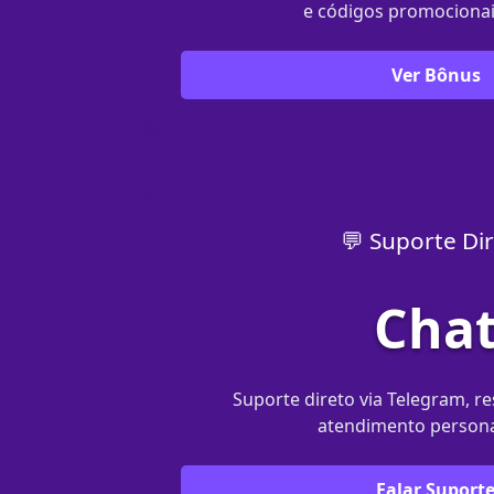
e códigos promocionai
Ver Bônus
💬 Suporte Di
Cha
Suporte direto via Telegram, r
atendimento persona
Falar Suport